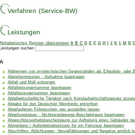
Verfahren (Service-BW)
Leistungen
Alphabetisches Register überspringen
A
B
C
D
E
F
G
H
I
J
K
L
M
N
Leistungen suchen
A
Abbrennen von pyrotechnischen Gegenständen als Erlaubnis- oder B
Abendgymnasium - Aufnahme beantragen
Abfall und Müll entsorgen
Abfallentsorgernummer beantragen
Abfallerzeugernummer beantragen
Abfallwirtschaftliche Tätigkeit nach Kreislaufwirtschaftsgesetz anzei
Abgabe für den Deutschen Weinfonds entrichten
Abgelaufenen Führerschein neu ausstellen lassen
Abgeltungsteuer - Nichtveranlagungs-Bescheinigung beantragen
Abgeschlossenheitsbescheinigung zur Aufteilung eines Gebäudes be
Abmeldung / Außerbetriebsetzung für ein Fahrzeug beantragen
Abschriften, Ablichtungen, Vervielfältigungen und Negative amtlich 