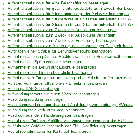
Aufenthaltserlaubnis für eine Beschäftigung beantragen
Aufenthaltserlaubnis für qualifizierte Geduldete zum Zweck der Bes
Aufenthaltserlaubnis für Staatsangehörige der Schweiz beantragen
Aufenthaltserlaubnis für Studierende aus Staaten außerhalb EU/EW
Aufenthaltserlaubnis für Studierende aus Staaten außerhalb EU/EWR
Aufenthaltserlaubnis zum Zweck der Ausbildung beantragen
Aufenthaltserlaubnis zum Zweck der Ausbildung verlängern
Aufenthaltserlaubnis zum Zweck der Forschung beantragen
Aufenthaltserlaubnis zur Ausübung der selbständigen Tätigkeit bean
Aufgraben einer Straße für Leitungsverlegung beantragen
Aufnahme als europäischer Rechtsanwalt in die Rechtsanwaltskamm
Aufnahme als Spätaussiedler beantragen
Aufnahme in die Berufsaufbauschule beantragen
Aufnahme in die Berufsoberschule beantragen
Aufnahme von Tätigkeiten mit biologischen Arbeitsstoffen anzeigen
Aufstieg von Kinderluftballonen - Erlaubnis beantragen
Aufstiegs-BAföG beantragen
Aufwendungsersatz für einen Vormund beantragen
Ausbildungsduldung beantragen
Ausbildungsvorbereitung dual und Ausbildungsvorbereitungg (AVdual
Ausbildungszeit verkürzen oder verlängern
Ausdruck aus dem Handelsregister beantragen
Ausfuhr von "grünen" Abfällen zur Verwertung innerhalb der EU bea
Ausfuhr von Abfällen innerhalb der EU - Notifizierung beantragen
Ausfuhrgenehmigung für Kulturgut beantragen