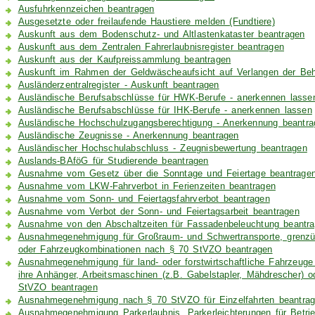
Ausfuhrkennzeichen beantragen
Ausgesetzte oder freilaufende Haustiere melden (Fundtiere)
Auskunft aus dem Bodenschutz- und Altlastenkataster beantragen
Auskunft aus dem Zentralen Fahrerlaubnisregister beantragen
Auskunft aus der Kaufpreissammlung beantragen
Auskunft im Rahmen der Geldwäscheaufsicht auf Verlangen der Behö
Ausländerzentralregister - Auskunft beantragen
Ausländische Berufsabschlüsse für HWK-Berufe - anerkennen lasse
Ausländische Berufsabschlüsse für IHK-Berufe - anerkennen lassen
Ausländische Hochschulzugangsberechtigung - Anerkennung beantra
Ausländische Zeugnisse - Anerkennung beantragen
Ausländischer Hochschulabschluss - Zeugnisbewertung beantragen
Auslands-BAföG für Studierende beantragen
Ausnahme vom Gesetz über die Sonntage und Feiertage beantrage
Ausnahme vom LKW-Fahrverbot in Ferienzeiten beantragen
Ausnahme vom Sonn- und Feiertagsfahrverbot beantragen
Ausnahme vom Verbot der Sonn- und Feiertagsarbeit beantragen
Ausnahme von den Abschaltzeiten für Fassadenbeleuchtung beantr
Ausnahmegenehmigung für Großraum- und Schwertransporte, grenzüb
oder Fahrzeugkombinationen nach § 70 StVZO beantragen
Ausnahmegenehmigung für land- oder forstwirtschaftliche Fahrzeuge
ihre Anhänger, Arbeitsmaschinen (z.B. Gabelstapler, Mähdrescher) 
StVZO beantragen
Ausnahmegenehmigung nach § 70 StVZO für Einzelfahrten beantra
Ausnahmegenehmigung Parkerlaubnis, Parkerleichterungen für Betri