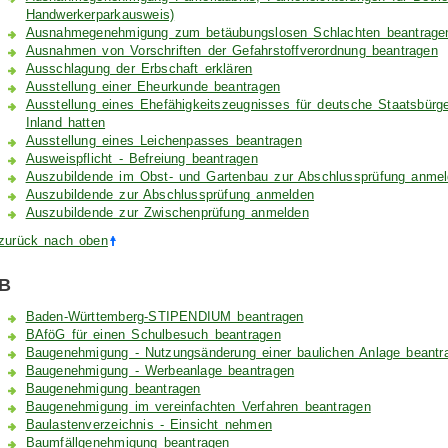
Handwerkerparkausweis)
Ausnahmegenehmigung zum betäubungslosen Schlachten beantragen
Ausnahmen von Vorschriften der Gefahrstoffverordnung beantragen
Ausschlagung der Erbschaft erklären
Ausstellung einer Eheurkunde beantragen
Ausstellung eines Ehefähigkeitszeugnisses für deutsche Staatsbürg
Inland hatten
Ausstellung eines Leichenpasses beantragen
Ausweispflicht - Befreiung beantragen
Auszubildende im Obst- und Gartenbau zur Abschlussprüfung anme
Auszubildende zur Abschlussprüfung anmelden
Auszubildende zur Zwischenprüfung anmelden
zurück nach oben
B
Baden-Württemberg-STIPENDIUM beantragen
BAföG für einen Schulbesuch beantragen
Baugenehmigung - Nutzungsänderung einer baulichen Anlage beantr
Baugenehmigung - Werbeanlage beantragen
Baugenehmigung beantragen
Baugenehmigung im vereinfachten Verfahren beantragen
Baulastenverzeichnis - Einsicht nehmen
Baumfällgenehmigung beantragen