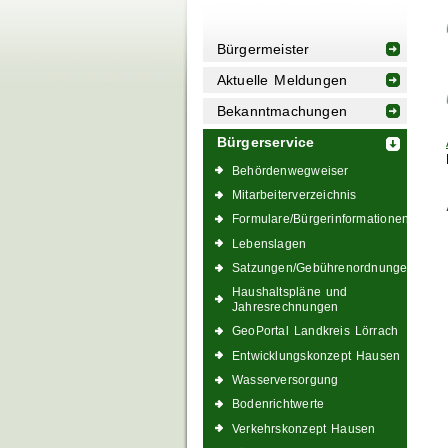
Bürgermeister
Aktuelle Meldungen
Bekanntmachungen
Bürgerservice
Behördenwegweiser
Mitarbeiterverzeichnis
Formulare/Bürgerinformationen
Lebenslagen
Satzungen/Gebührenordnungen
Haushaltspläne und
Jahresrechnungen
GeoPortal Landkreis Lörrach
Entwicklungskonzept Hausen
Wasserversorgung
Bodenrichtwerte
Verkehrskonzept Hausen