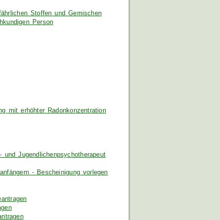
efährlichen Stoffen und Gemischen
hkundigen Person
ng mit erhöhter Radonkonzentration
r- und Jugendlichenpsychotherapeut
anfängern - Bescheinigung vorlegen
eantragen
agen
antragen