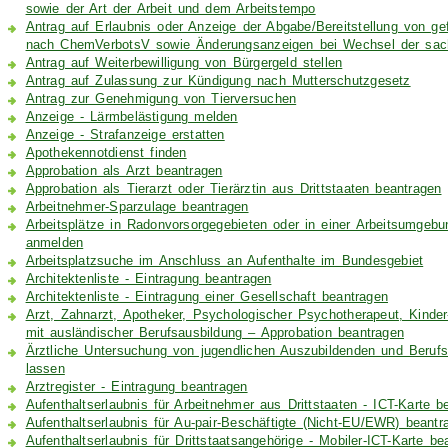
sowie der Art der Arbeit und dem Arbeitstempo
Antrag auf Erlaubnis oder Anzeige der Abgabe/Bereitstellung von g
nach ChemVerbotsV sowie Änderungsanzeigen bei Wechsel der sac
Antrag auf Weiterbewilligung von Bürgergeld stellen
Antrag auf Zulassung zur Kündigung nach Mutterschutzgesetz
Antrag zur Genehmigung von Tierversuchen
Anzeige - Lärmbelästigung melden
Anzeige - Strafanzeige erstatten
Apothekennotdienst finden
Approbation als Arzt beantragen
Approbation als Tierarzt oder Tierärztin aus Drittstaaten beantragen
Arbeitnehmer-Sparzulage beantragen
Arbeitsplätze in Radonvorsorgegebieten oder in einer Arbeitsumgebu
anmelden
Arbeitsplatzsuche im Anschluss an Aufenthalte im Bundesgebiet
Architektenliste - Eintragung beantragen
Architektenliste - Eintragung einer Gesellschaft beantragen
Arzt, Zahnarzt, Apotheker, Psychologischer Psychotherapeut, Kinde
mit ausländischer Berufsausbildung – Approbation beantragen
Ärztliche Untersuchung von jugendlichen Auszubildenden und Berufs
lassen
Arztregister - Eintragung beantragen
Aufenthaltserlaubnis für Arbeitnehmer aus Drittstaaten - ICT-Karte b
Aufenthaltserlaubnis für Au-pair-Beschäftigte (Nicht-EU/EWR) beantr
Aufenthaltserlaubnis für Drittstaatsangehörige - Mobiler-ICT-Karte be