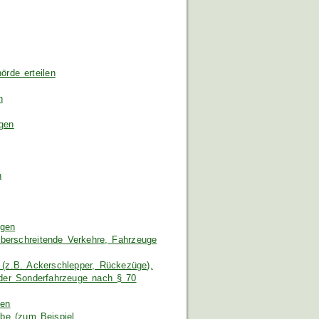
rde erteilen
n
gen
n
agen
erschreitende Verkehre, Fahrzeuge
 (z.B. Ackerschlepper, Rückezüge),
oder Sonderfahrzeuge nach § 70
gen
ebe (zum Beispiel