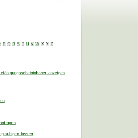
O
P
Q
R
S
T
U
V
W
X
Y
Z
efähigungsscheininhaber anzeigen
gen
antragen
beglaubigen lassen