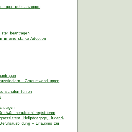
ntragen oder anzeigen
ister beantragen
 in eine starke Adoption
eantragen
taussiedlern - Gradumwandlungen
ochschulen führen
n
antragen
Geldwäscheaufsicht registrieren
ungsassistent, Heilpädagoge, Jugend-
Berufsausbildung – Erlaubnis zur