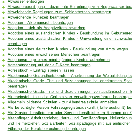
Abwasser entsorgen
Abwasserbeseitigung - dezentrale Beseitigung von Regenwasser bea
Abweichende Regelungen zum Schichtbetrieb beantragen
Abweichende Ruhezeit beantragen
Adoption - Akteneinsicht beantragen
Adoption - sich als Adoptiveltern bewerben
Adoption eines ausländischen Kindes - Beurkundung im Geburtenreg
Adoption eines ausländischen Kindes - Umwandlung einer schwachen
beantragen
Adoption eines deutschen Kindes - Beurkundung von Amts wegen
Adoption eines erwachsenen Menschen beantragen
Adoptionspflege eines minderjährigen Kindes aufnehmen
Adressänderung auf der eID-Karte beantragen
Adressbuch - Eintrag sperren lassen
Akademische Gesundheitsberufe - Anerkennung der Weiterbildung b
Akademische Grade, Titel und Bezeichnungen bei anerkannten Spä
beantragen
Akademische Grade, Titel und Bezeichnungen von ausländischen H
Akteneinsicht in und außerhalb von Verwaltungsverfahren beantrage
Allgemein bildende Schulen - zur Abendrealschule anmelden
Als berechtigte Person Fahrzeugregisterauskunft (Halterauskunft) be
Als Servicedienstleisterin oder Servicedienstleister im Rahmen der 
Altenpfleger, Arbeitserzieher, Haus- und Familienpfleger, Heilerzieh
und Heimerzieher, Sozialarbeiter, Sozialpädagoge mit ausländischer 
Führung der Berufsbezeichnung beantragen