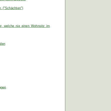
 ("Schächten")
er, welche nie einen Wohnsitz im
lden
agen