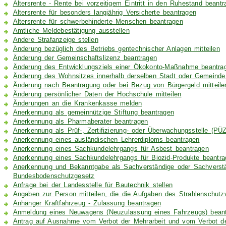
Altersrente - Rente bei vorzeitigem Eintritt in den Ruhestand beant
Altersrente für besonders langjährig Versicherte beantragen
Altersrente für schwerbehinderte Menschen beantragen
Amtliche Meldebestätigung ausstellen
Andere Strafanzeige stellen
Änderung bezüglich des Betriebs gentechnischer Anlagen mitteilen
Änderung der Gemeinschaftslizenz beantragen
Änderung des Entwicklungsziels einer Ökokonto-Maßnahme beantra
Änderung des Wohnsitzes innerhalb derselben Stadt oder Gemeind
Änderung nach Beantragung oder bei Bezug von Bürgergeld mitteile
Änderung persönlicher Daten der Hochschule mitteilen
Änderungen an die Krankenkasse melden
Anerkennung als gemeinnützige Stiftung beantragen
Anerkennung als Pharmaberater beantragen
Anerkennung als Prüf-, Zertifizierung- oder Überwachungsstelle (PÜ
Anerkennung eines ausländischen Lehrerdiploms beantragen
Anerkennung eines Sachkundelehrgangs für Asbest beantragen
Anerkennung eines Sachkundelehrgangs für Biozid-Produkte beantra
Anerkennung und Bekanntgabe als Sachverständige oder Sachverst
Bundesbodenschutzgesetz
Anfrage bei der Landesstelle für Bautechnik stellen
Angaben zur Person mitteilen, die die Aufgaben des Strahlenschutz
Anhänger Kraftfahrzeug - Zulassung beantragen
Anmeldung eines Neuwagens (Neuzulassung eines Fahrzeugs) bean
Antrag auf Ausnahme vom Verbot der Mehrarbeit und vom Verbot der