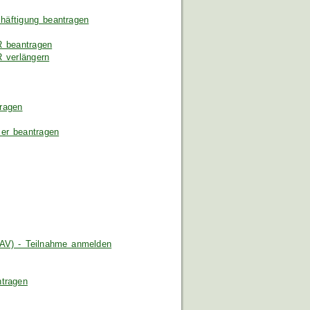
chäftigung beantragen
R beantragen
 verlängern
tragen
er beantragen
/AV) - Teilnahme anmelden
ntragen