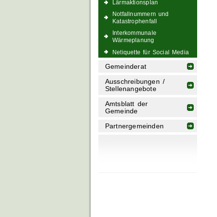
Lärmaktionsplan
Notfallnummern und
Katastrophenfall
Interkommunale
Wärmeplanung
Netiquette für Social Media
Gemeinderat
Ausschreibungen /
Stellenangebote
Amtsblatt der
Gemeinde
Partnergemeinden