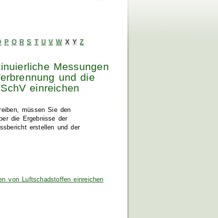
O
P
Q
R
S
T
U
V
W
X
Y
Z
tinuierliche Messungen
Verbrennung und die
mSchV einreichen
treiben, müssen Sie den
ber die Ergebnisse der
sbericht erstellen und der
n von Luftschadstoffen einreichen