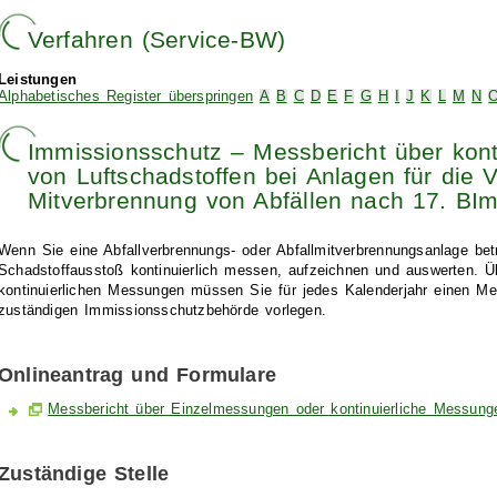
Verfahren (Service-BW)
Leistungen
Alphabetisches Register überspringen
A
B
C
D
E
F
G
H
I
J
K
L
M
N
Immissionsschutz – Messbericht über kon
von Luftschadstoffen bei Anlagen für die 
Mitverbrennung von Abfällen nach 17. BI
Wenn Sie eine Abfallverbrennungs- oder Abfallmitverbrennungsanlage be
Schadstoffausstoß kontinuierlich messen, aufzeichnen und auswerten. Ü
kontinuierlichen Messungen müssen Sie für jedes Kalenderjahr einen Mes
zuständigen Immissionsschutzbehörde vorlegen.
Onlineantrag und Formulare
Messbericht über Einzelmessungen oder kontinuierliche Messunge
Zuständige Stelle