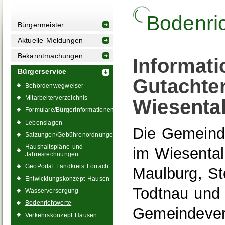
Bodenri
Bürgermeister
Aktuelle Meldungen
Bekanntmachungen
Informat
Bürgerservice
Gutachte
Behördenwegweiser
Mitarbeiterverzeichnis
Wiesenta
Formulare/Bürgerinformationen
Lebenslagen
Die Gemeind
Satzungen/Gebührenordnungen
Haushaltspläne und
im Wiesental
Jahresrechnungen
GeoPortal Landkreis Lörrach
Maulburg, St
Entwicklungskonzept Hausen
Todtnau und 
Wasserversorgung
Bodenrichtwerte
Gemeindever
Verkehrskonzept Hausen