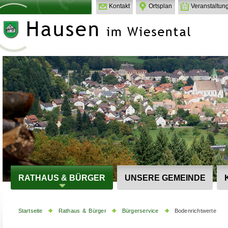
Kontakt
Ortsplan
Veranstaltun
RATHAUS & BÜRGER
UNSERE GEMEINDE
Startseite
Rathaus & Bürger
Bürgerservice
Bodenrichtwerte