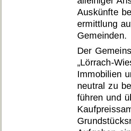
alleiniger An
Auskünfte be
ermittlung au
Gemeinden.
Der Gemeins
„Lörrach-Wie
Immobilien 
neutral zu b
führen und ü
Kaufpreissa
Grundstücksm