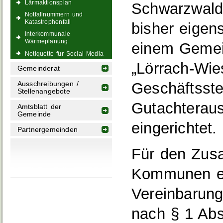
Lärmaktionsplan
Schwarzwald 
Notfallnummern und
Katastrophenfall
bisher eigen
Interkommunale
Wärmeplanung
einem Gemei
Netiquette für Social Media
„Lörrach-Wie
Gemeinderat
Geschäftsst
Ausschreibungen /
Stellenangebote
Gutachteraus
Amtsblatt der
Gemeinde
eingerichtet.
Partnergemeinden
Für den Zus
Kommunen ein
Vereinbarung
nach § 1 Abs