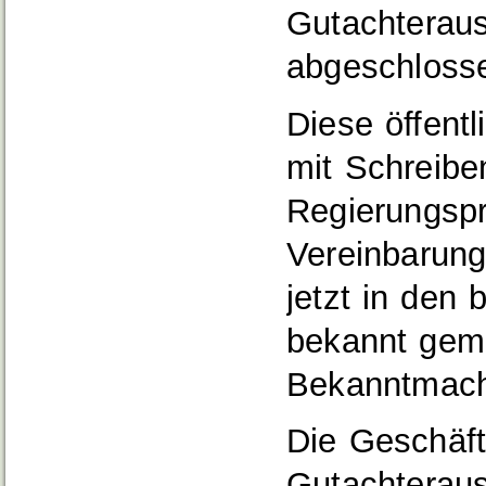
Gutachterau
abgeschloss
Diese öffent
mit Schreib
Regierungspr
Vereinbarun
jetzt in den
bekannt gema
Bekanntmachu
Die Geschäf
Gutachteraus