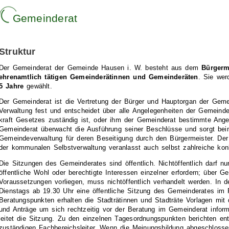
Gemeinderat
Struktur
Der Gemeinderat der Gemeinde Hausen i. W. besteht aus dem
Bürgerme
ehrenamtlich tätigen Gemeinderätinnen und Gemeinderäten
. Sie wer
5 Jahre
gewählt.
Der Gemeinderat ist die Vertretung der Bürger und Hauptorgan der Gemei
Verwaltung fest und entscheidet über alle Angelegenheiten der Gemeinde
kraft Gesetzes zuständig ist, oder ihm der Gemeinderat bestimmte Angel
Gemeinderat überwacht die Ausführung seiner Beschlüsse und sorgt bei
Gemeindeverwaltung für deren Beseitigung durch den Bürgermeister. De
der kommunalen Selbstverwaltung veranlasst auch selbst zahlreiche ko
Die Sitzungen des Gemeinderates sind öffentlich. Nichtöffentlich darf n
öffentliche Wohl oder berechtigte Interessen einzelner erfordern; über 
Voraussetzungen vorliegen, muss nichtöffentlich verhandelt werden. In de
Dienstags ab 19.30 Uhr eine öffentliche Sitzung des Gemeinderates im F
Beratungspunkten erhalten die Stadträtinnen und Stadträte Vorlagen mit
und Anträge um sich rechtzeitig vor der Beratung im Gemeinderat infor
leitet die Sitzung. Zu den einzelnen Tagesordnungspunkten berichten ent
zuständigen Fachbereichsleiter. Wenn die Meinungsbildung abgeschlossen