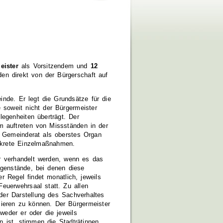
ister
als Vorsitzendem und
12
den direkt von der Bürgerschaft auf
nde. Er legt die Grundsätze für die
 soweit nicht der Bürgermeister
egenheiten überträgt. Der
m auftreten von Missständen in der
r Gemeinderat als oberstes Organ
nkrete Einzelmaßnahmen.
ur verhandelt werden, wenn es das
Gegenstände, bei denen diese
r Regel findet monatlich, jeweils
euerwehrsaal statt. Zu allen
 der Darstellung des Sachverhaltes
mieren zu können. Der Bürgermeister
weder er oder die jeweils
 ist, stimmen die Stadträtinnen