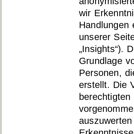
anonymisiert
wir Erkenntn
Handlungen e
unserer Sei
„Insights“). 
Grundlage vo
Personen, di
erstellt. Die
berechtigten 
vorgenommen
auszuwerten 
Erkenntnisse 