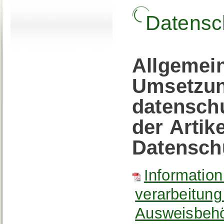
Datensc
Allgemein
Umsetzun
datensch
der Artik
Datensch
Informatio
verarbeitung
Ausweisbehö