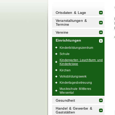
Ortsdaten & Lage
Veranstaltungen &
Termine
Vereine
Einrichtungen
Kinderbildungszentrum
Schule
Kindergarten Leuchtturm und
Kinderkrippe
Kirchen
Volksbildungswerk
Kindertagesbetreuung
Musikschule Mittleres
Wiesental
Gesundheit
Handel & Gewerbe &
Gaststätten