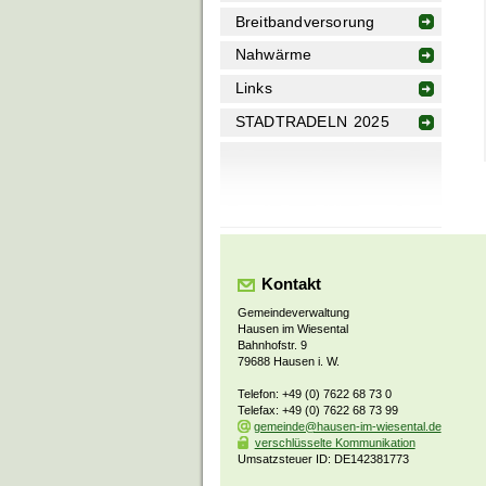
Breitbandversorung
Nahwärme
Links
STADTRADELN 2025
Kontakt
Gemeindeverwaltung
Hausen im Wiesental
Bahnhofstr. 9
79688 Hausen i. W.
Telefon: +49 (0) 7622 68 73 0
Telefax: +49 (0) 7622 68 73 99
gemeinde@hausen-im-wiesental.de
verschlüsselte Kommunikation
Umsatzsteuer ID: DE142381773