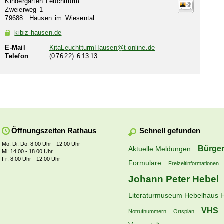
Kindergarten Leuchtturm
Zweierweg 1
79688
Hausen im Wiesental
kibiz-hausen.de
E-Mail
KitaLeuchtturmHausen@t-online.de
Telefon
(0
76
22) 6
13
13
Schnell gefunden
Öffnungszeiten Rathaus
Mo, Di, Do: 8.00 Uhr - 12.00 Uhr
Bürger
Aktuelle Meldungen
Mi: 14.00 - 18.00 Uhr
Fr: 8.00 Uhr - 12.00 Uhr
Formulare
Freizeitinformationen
Johann Peter Hebel
Literaturmuseum Hebelhaus 
VHS
Notrufnummern
Ortsplan