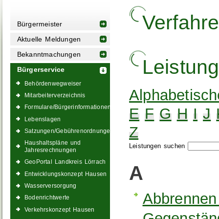
Verfahr
Bürgermeister
Aktuelle Meldungen
Bekanntmachungen
Leistun
Bürgerservice
Behördenwegweiser
Alphabetisch
Mitarbeiterverzeichnis
Formulare/Bürgerinformationen
E
F
G
H
I
J
Lebenslagen
Z
Satzungen/Gebührenordnungen
Haushaltspläne und
Leistungen suchen
Jahresrechnungen
GeoPortal Landkreis Lörrach
A
Entwicklungskonzept Hausen
Wasserversorgung
Abbrennen
Bodenrichtwerte
Verkehrskonzept Hausen
Gegenständ