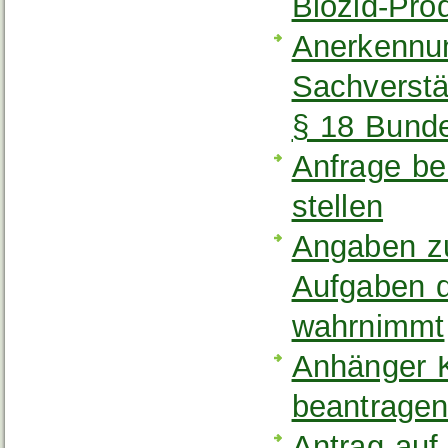
Biozid-Pro
Anerkennu
Sachverstä
§ 18 Bund
Anfrage be
stellen
Angaben zu
Aufgaben d
wahrnimmt
Anhänger K
beantrage
Antrag au