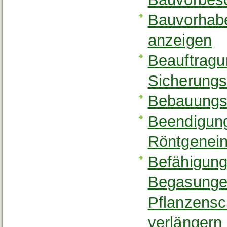
Bauvorhab
anzeigen
Beauftragun
Sicherung
Bebauungs
Beendigung
Röntgenein
Befähigung
Begasungen
Pflanzensc
verlängern