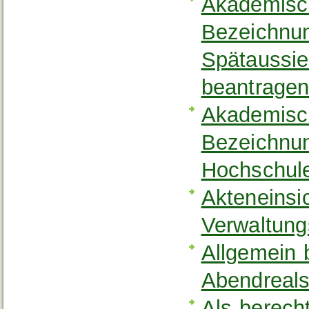
Akademisch
Bezeichnun
Spätaussi
beantrage
Akademisch
Bezeichnu
Hochschule
Akteneinsi
Verwaltung
Allgemein 
Abendreal
Als berech