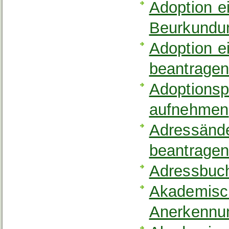
Adoption e
Beurkundu
Adoption 
beantrage
Adoptionsp
aufnehmen
Adressände
beantrage
Adressbuch
Akademisc
Anerkennun