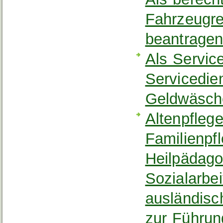
Fahrzeugre
beantrage
Als Service
Servicedie
Geldwäsche
Altenpflege
Familienpfl
Heilpädago
Sozialarbe
ausländisc
zur Führun