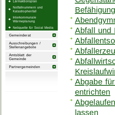
Lärmaktionsplan
Befähigung
Notfallnummern und
Katastrophenfall
Abendgymn
Interkommunale
Wärmeplanung
Abfall und
Netiquette für Social Media
Gemeinderat
Abfallents
Ausschreibungen /
Stellenangebote
Abfallerze
Amtsblatt der
Abfallwirts
Gemeinde
Partnergemeinden
Kreislaufw
Abgabe fü
entrichten
Abgelaufen
lassen