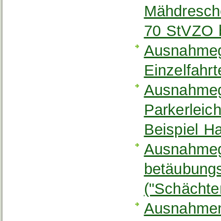
Mähdresche
70 StVZO 
Ausnahmeg
Einzelfahr
Ausnahmeg
Parkerleic
Beispiel H
Ausnahme
betäubungs
("Schächte
Ausnahmen 