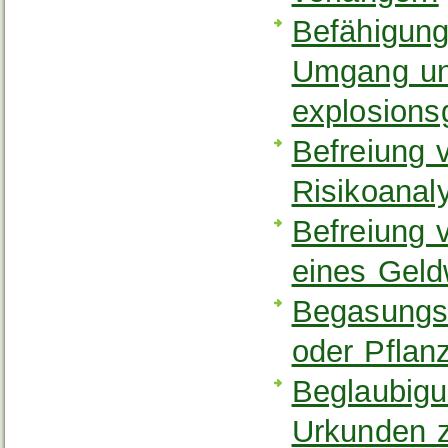
Befähigun
Umgang un
explosions
Befreiung 
Risikoana
Befreiung v
eines Geld
Begasungst
oder Pflan
Beglaubigu
Urkunden z