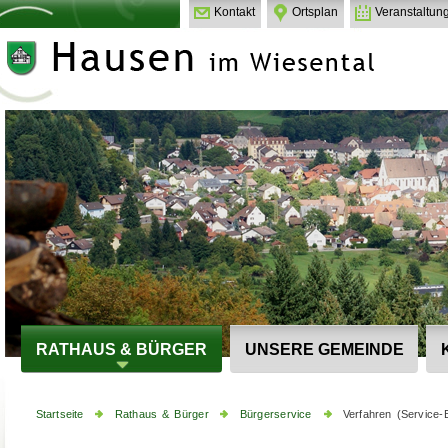
Kontakt
Ortsplan
Veranstaltun
RATHAUS & BÜRGER
UNSERE GEMEINDE
Startseite
Rathaus & Bürger
Bürgerservice
Verfahren (Service