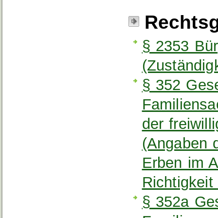
Rechtsg
§ 2353 Bür
(Zuständig
§ 352 Gese
Familiensa
der freiwil
(Angaben d
Erben im A
Richtigkei
§ 352a Ges