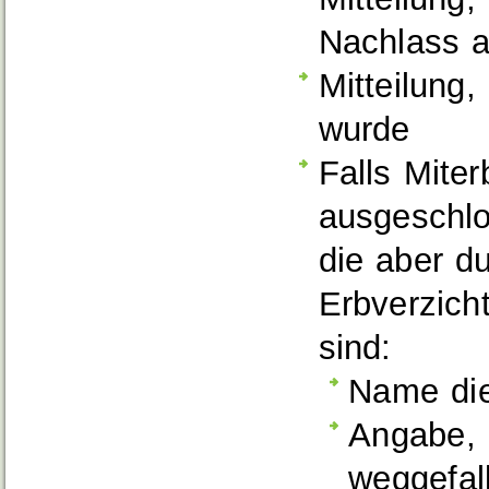
Nachlass a
Mitteilung
wurde
Falls Mite
ausgeschlo
die aber d
Erbverzich
sind:
Name di
Angabe, 
weggefal