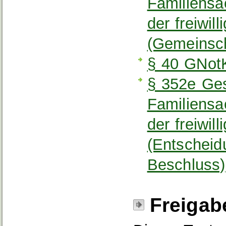
Familiensa
der freiwil
(Gemeinsch
§ 40 GNot
§ 352e Ges
Familiensa
der freiwil
(Entscheid
Beschluss)
Freigab