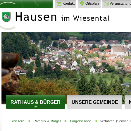
Kontakt
Ortsplan
Veranstaltun
RATHAUS & BÜRGER
UNSERE GEMEINDE
Startseite
Rathaus & Bürger
Bürgerservice
Verfahren (Service