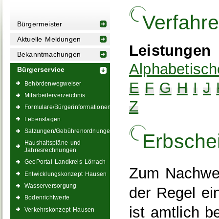
Verfahr
Bürgermeister
Aktuelle Meldungen
Leistungen
Bekanntmachungen
Alphabetisch
Bürgerservice
E
F
G
H
I
J
Behördenwegweiser
Mitarbeiterverzeichnis
Z
Formulare/Bürgerinformationen
Lebenslagen
Satzungen/Gebührenordnungen
Erbsche
Haushaltspläne und
Jahresrechnungen
GeoPortal Landkreis Lörrach
Zum Nachweis
Entwicklungskonzept Hausen
Wasserversorgung
der Regel ei
Bodenrichtwerte
ist amtlich b
Verkehrskonzept Hausen