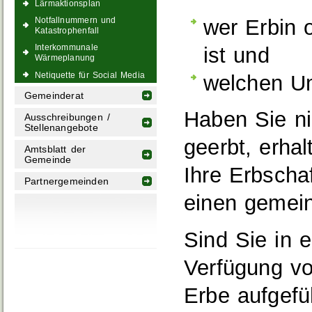
Lärmaktionsplan
wer Erbin 
Notfallnummern und
Katastrophenfall
Interkommunale
ist und
Wärmeplanung
Netiquette für Social Media
welchen Um
Gemeinderat
Haben Sie n
Ausschreibungen /
Stellenangebote
geerbt, erhal
Amtsblatt der
Gemeinde
Ihre Erbscha
Partnergemeinden
einen gemein
Sind Sie in e
Verfügung vo
Erbe aufgefü