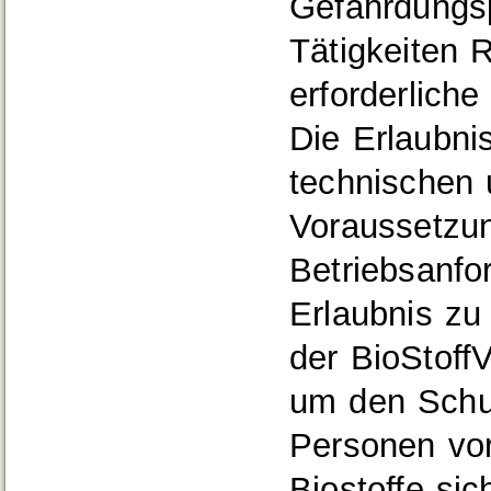
Gefährdungsp
Tätigkeiten 
erforderliche
Die Erlaubni
technischen 
Voraussetzun
Betriebsanfo
Erlaubnis zu
der BioStoffV
um den Schut
Personen vo
Biostoffe sic