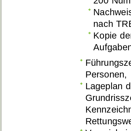
200 Numm
Nachweis
nach TR
Kopie der
Aufgaben
Führungsze
Personen,
Lageplan d
Grundrissze
Kennzeichn
Rettungswe