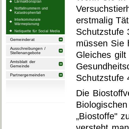
Lärmaktionsplan
Versuchstier
Notfallnummern und
Katastrophenfall
erstmalig Tät
Interkommunale
Wärmeplanung
Schutzstufe
Netiquette für Social Media
Gemeinderat
müssen Sie h
Ausschreibungen /
Gleiches gilt
Stellenangebote
Amtsblatt der
Gesundheitsd
Gemeinde
Partnergemeinden
Schutzstufe 
Die Biostoffv
Biologischen 
„Biostoffe" 
versteht man