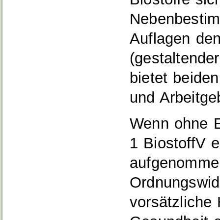
Nebenbestim
Auflagen de
(gestaltende
bietet beide
und Arbeitge
Wenn ohne E
1
BiostoffV
e
aufgenommen 
Ordnungswidr
vorsätzliche