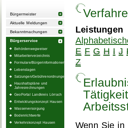
Verfahr
Bürgermeister
Aktuelle Meldungen
Leistungen
Bekanntmachungen
Alphabetisch
Bürgerservice
E
F
G
H
I
J
Behördenwegweiser
Mitarbeiterverzeichnis
Z
Formulare/Bürgerinformationen
Lebenslagen
Satzungen/Gebührenordnungen
Erlaubn
Haushaltspläne und
Jahresrechnungen
Tätigkei
GeoPortal Landkreis Lörrach
Entwicklungskonzept Hausen
Arbeitss
Wasserversorgung
Bodenrichtwerte
Wenn Sie in 
Verkehrskonzept Hausen