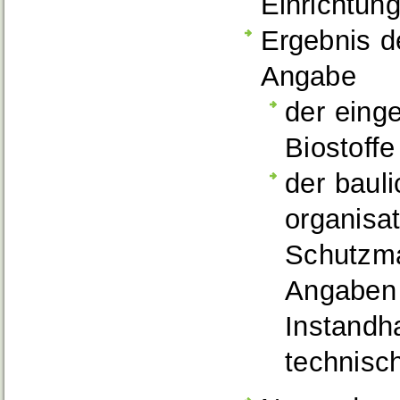
Einrichtun
Ergebnis d
Angabe
der eing
Biostoffe
der baul
organisa
Schutzma
Angaben 
Instandh
technis