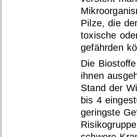
Mikroorganis
Pilze, die d
toxische ode
gefährden k
Die Biostoff
ihnen ausgeh
Stand der Wi
bis 4 eingest
geringste Ge
Risikogrupp
schwere Kran