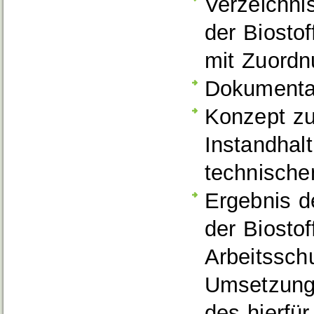
Verzeichnis
der Biosto
mit Zuordn
Dokumenta
Konzept zu
Instandhal
technisch
Ergebnis d
der Biosto
Arbeitssch
Umsetzung
des hierfü