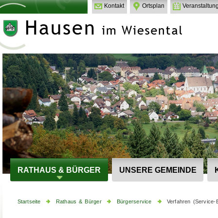
Kontakt
Ortsplan
Veranstaltun
RATHAUS & BÜRGER
UNSERE GEMEINDE
Startseite
Rathaus & Bürger
Bürgerservice
Verfahren (Service