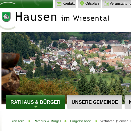
Kontakt
Ortsplan
Veranstaltun
RATHAUS & BÜRGER
UNSERE GEMEINDE
Startseite
Rathaus & Bürger
Bürgerservice
Verfahren (Service