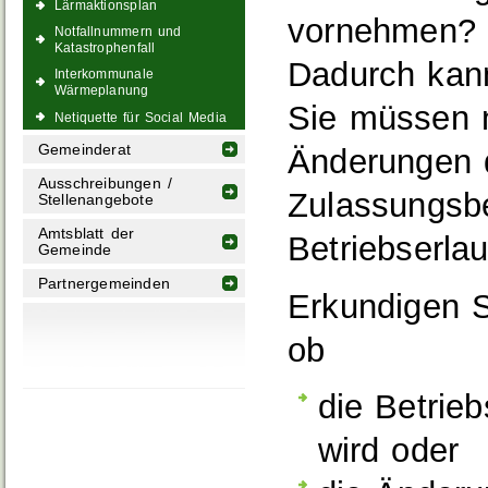
Lärmaktionsplan
vornehmen?
Notfallnummern und
Katastrophenfall
Dadurch kann
Interkommunale
Wärmeplanung
Sie müssen 
Netiquette für Social Media
Gemeinderat
Änderungen d
Ausschreibungen /
Zulassungsb
Stellenangebote
Amtsblatt der
Betriebserlau
Gemeinde
Partnergemeinden
Erkundigen S
ob
die Betrieb
wird oder