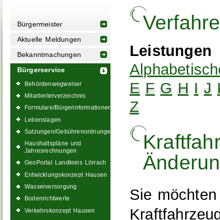
Verfahr
Bürgermeister
Aktuelle Meldungen
Leistungen
Bekanntmachungen
Alphabetisch
Bürgerservice
E
F
G
H
I
J
Behördenwegweiser
Mitarbeiterverzeichnis
Z
Formulare/Bürgerinformationen
Lebenslagen
Satzungen/Gebührenordnungen
Kraftfah
Haushaltspläne und
Jahresrechnungen
Änderun
GeoPortal Landkreis Lörrach
Entwicklungskonzept Hausen
Wasserversorgung
Sie möchten
Bodenrichtwerte
Kraftfahrzeu
Verkehrskonzept Hausen