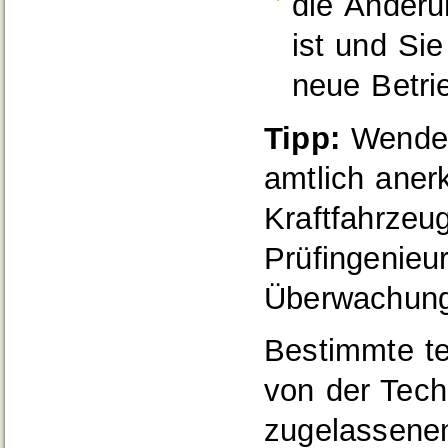
die Änderu
ist und Sie
neue Betri
Tipp:
Wenden
amtlich aner
Kraftfahrzeu
Prüfingen
i
eu
Überwachung
Bestimmte t
von der Tech
zugelassenen