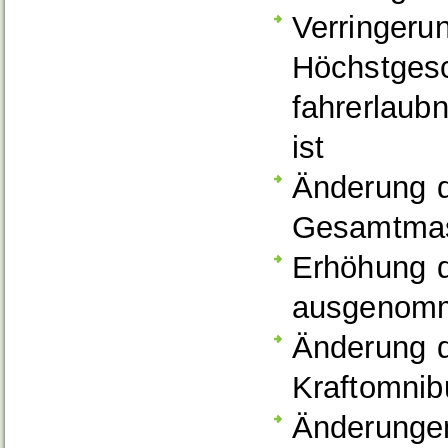
Verringeru
Höchstgesc
fahrerlaub
ist
Änderung d
Gesamtmass
Erhöhung 
ausgenomm
Änderung d
Kraftomni
Änderungen