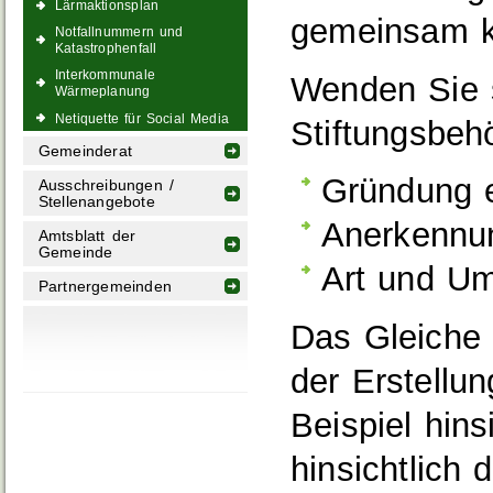
Lärmaktionsplan
gemeinsam kö
Notfallnummern und
Katastrophenfall
Interkommunale
Wenden Sie s
Wärmeplanung
Netiquette für Social Media
Stiftungsbeh
Gemeinderat
Gründung e
Ausschreibungen /
Stellenangebote
Anerkennu
Amtsblatt der
Gemeinde
Art und Um
Partnergemeinden
Das Gleiche 
der Erstellu
Beispiel hin
hinsichtlich 