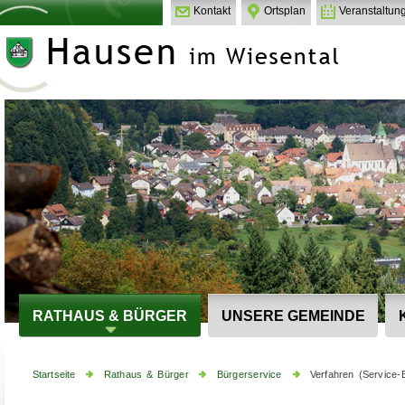
Kontakt
Ortsplan
Veranstaltun
RATHAUS & BÜRGER
UNSERE GEMEINDE
Startseite
Rathaus & Bürger
Bürgerservice
Verfahren (Service