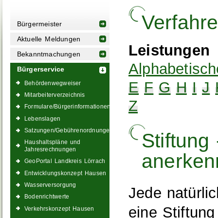
Verfahr
Bürgermeister
Aktuelle Meldungen
Leistungen
Bekanntmachungen
Alphabetisch
Bürgerservice
E
F
G
H
I
J
Behördenwegweiser
Mitarbeiterverzeichnis
Z
Formulare/Bürgerinformationen
Lebenslagen
Satzungen/Gebührenordnungen
Stiftung 
Haushaltspläne und
Jahresrechnungen
anerken
GeoPortal Landkreis Lörrach
Entwicklungskonzept Hausen
Wasserversorgung
Jede natürli
Bodenrichtwerte
eine Stiftung
Verkehrskonzept Hausen