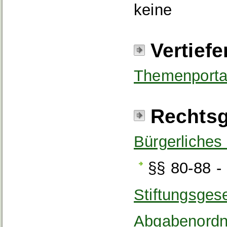
keine
Vertief
Themenportal
Rechtsg
Bürgerliche
§§ 80-88 -
Stiftungsges
Abgabenordn