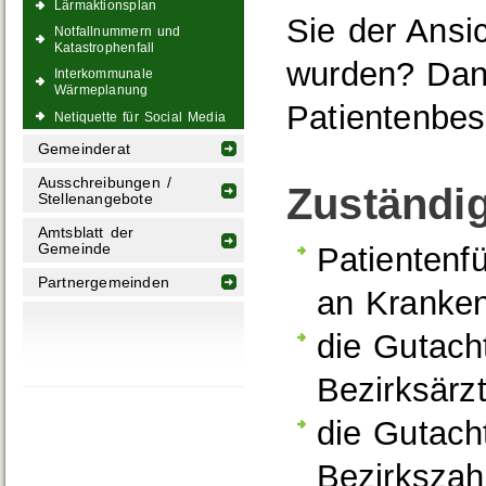
Lärmaktionsplan
Sie der Ansi
Notfallnummern und
Katastrophenfall
wurden? Dan
Interkommunale
Wärmeplanung
Patientenbes
Netiquette für Social Media
Gemeinderat
Ausschreibungen /
Zuständig
Stellenangebote
Amtsblatt der
Gemeinde
Patientenf
Partnergemeinden
an Kranke
die Gutach
Bezirksär
die Gutach
Bezirksza