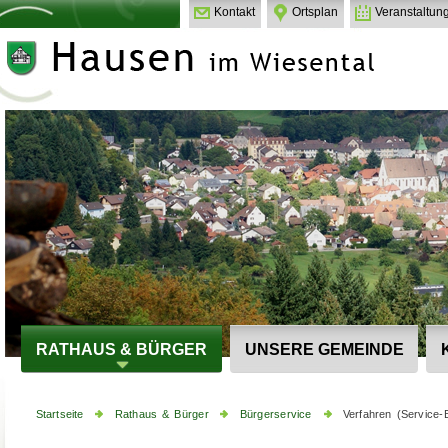
Kontakt
Ortsplan
Veranstaltun
RATHAUS & BÜRGER
UNSERE GEMEINDE
Startseite
Rathaus & Bürger
Bürgerservice
Verfahren (Service