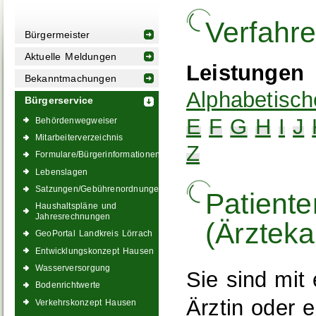
Verfahr
Bürgermeister
Aktuelle Meldungen
Leistungen
Bekanntmachungen
Alphabetisch
Bürgerservice
E
F
G
H
I
J
Behördenwegweiser
Mitarbeiterverzeichnis
Z
Formulare/Bürgerinformationen
Lebenslagen
Satzungen/Gebührenordnungen
Patient
Haushaltspläne und
Jahresrechnungen
(Ärztek
GeoPortal Landkreis Lörrach
Entwicklungskonzept Hausen
Wasserversorgung
Sie sind mit
Bodenrichtwerte
Ärztin oder 
Verkehrskonzept Hausen