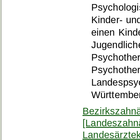
Psychologi
Kinder- un
einen Kind
Jugendlich
Psychother
Psychother
Landespsy
Württembe
Bezirkszahn
[Landeszahn
Landesärzte