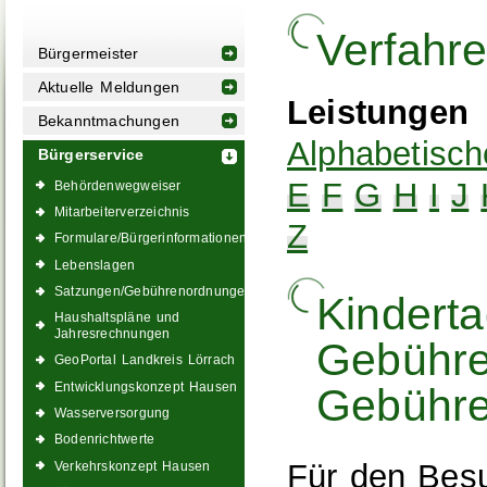
Verfahr
Bürgermeister
Aktuelle Meldungen
Leistungen
Bekanntmachungen
Alphabetisch
Bürgerservice
E
F
G
H
I
J
Behördenwegweiser
Mitarbeiterverzeichnis
Z
Formulare/Bürgerinformationen
Lebenslagen
Satzungen/Gebührenordnungen
Kinderta
Haushaltspläne und
Jahresrechnungen
Gebühre
GeoPortal Landkreis Lörrach
Entwicklungskonzept Hausen
Gebühre
Wasserversorgung
Bodenrichtwerte
Für den Besu
Verkehrskonzept Hausen