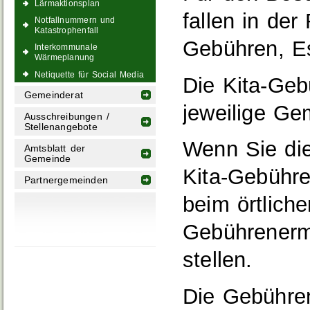
Lärmaktionsplan
fallen in de
Notfallnummern und
Katastrophenfall
Gebühren, E
Interkommunale
Wärmeplanung
Netiquette für Social Media
Die Kita-Geb
Gemeinderat
jeweilige Ge
Ausschreibungen /
Stellenangebote
Wenn Sie die
Amtsblatt der
Gemeinde
Kita-Gebühre
Partnergemeinden
beim örtlich
Gebührenerm
stellen.
Die Gebühre