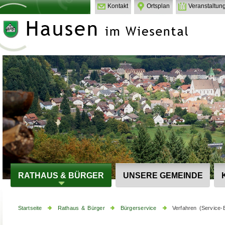
Kontakt
Ortsplan
Veranstaltun
RATHAUS & BÜRGER
UNSERE GEMEINDE
Startseite
Rathaus & Bürger
Bürgerservice
Verfahren (Service