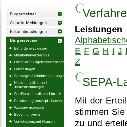
Verfahr
Bürgermeister
Aktuelle Meldungen
Leistungen
Bekanntmachungen
Alphabetisch
Bürgerservice
E
F
G
H
I
J
Behördenwegweiser
Mitarbeiterverzeichnis
Z
Formulare/Bürgerinformationen
Lebenslagen
Satzungen/Gebührenordnungen
SEPA-Las
Haushaltspläne und
Jahresrechnungen
GeoPortal Landkreis Lörrach
Mit der Erte
Entwicklungskonzept Hausen
Wasserversorgung
stimmen Sie 
Bodenrichtwerte
zu und erteil
Verkehrskonzept Hausen