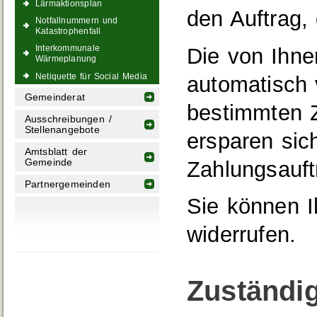
Lärmaktionsplan
den Auftrag,
Notfallnummern und
Katastrophenfall
Interkommunale
Die von Ihne
Wärmeplanung
Netiquette für Social Media
automatisch
Gemeinderat
bestimmten Z
Ausschreibungen /
Stellenangebote
ersparen sic
Amtsblatt der
Zahlungsauft
Gemeinde
Partnergemeinden
Sie können Ih
widerrufen.
Zuständig