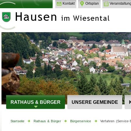
Kontakt
Ortsplan
Veranstaltun
RATHAUS & BÜRGER
UNSERE GEMEINDE
Startseite
Rathaus & Bürger
Bürgerservice
Verfahren (Service