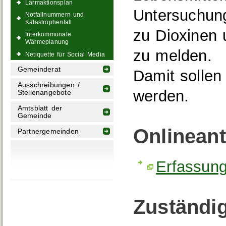
Lärmaktionsplan
Untersuchung
Notfallnummern und
Katastrophenfall
zu Dioxinen 
Interkommunale
Wärmeplanung
zu melden.
Netiquette für Social Media
Gemeinderat
Damit sollen
Ausschreibungen /
werden.
Stellenangebote
Amtsblatt der
Gemeinde
Onlinean
Partnergemeinden
Erfassung
Zuständig