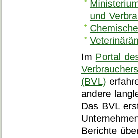
Ministeriu
und Verbra
Chemische 
Veterinärä
Im
Portal de
Verbrauchers
(BVL)
erfahr
andere langl
Das BVL erst
Unternehmen
Berichte übe