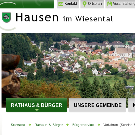
Kontakt
Ortsplan
Veranstaltun
RATHAUS & BÜRGER
UNSERE GEMEINDE
Startseite
Rathaus & Bürger
Bürgerservice
Verfahren (Service