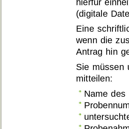
hierfür einhe
(digitale Dat
Eine schriftl
wenn die zus
Antrag hin ge
Sie müssen 
mitteilen:
Name des 
Probennu
untersucht
Probenahm