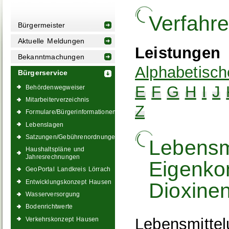
Verfahr
Bürgermeister
Aktuelle Meldungen
Leistungen
Bekanntmachungen
Alphabetisch
Bürgerservice
E
F
G
H
I
J
Behördenwegweiser
Mitarbeiterverzeichnis
Z
Formulare/Bürgerinformationen
Lebenslagen
Satzungen/Gebührenordnungen
Lebensm
Haushaltspläne und
Jahresrechnungen
Eigenkon
GeoPortal Landkreis Lörrach
Entwicklungskonzept Hausen
Dioxinen
Wasserversorgung
Bodenrichtwerte
Lebensmittel
Verkehrskonzept Hausen