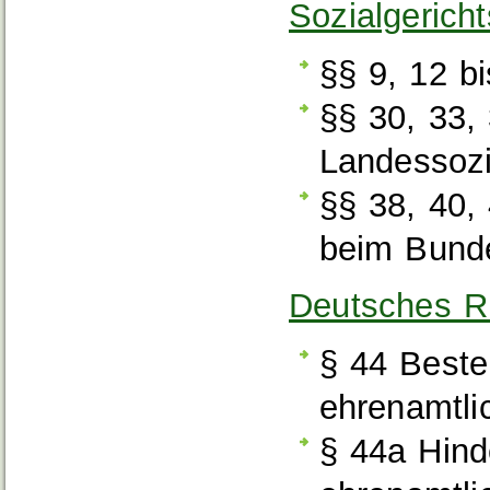
Sozialgerich
§§ 9, 12 bi
§§ 30, 33,
Landessozi
§§ 38, 40,
beim Bunde
Deutsches Ri
§ 44 Beste
ehrenamtli
§ 44a Hind