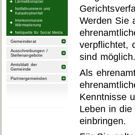
Lärmaktionsplan
Gerichtsverf
Notfallnummern und
Katastrophenfall
Werden Sie a
Interkommunale
Wärmeplanung
ehrenamtlich
Netiquette für Social Media
Gemeinderat
verpflichte
Ausschreibungen /
sind möglich
Stellenangebote
Amtsblatt der
Gemeinde
Als ehrenamt
Partnergemeinden
ehrenamtlich
Kenntnisse u
Leben in die
einbringen.