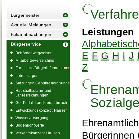
Verfahr
Bürgermeister
Aktuelle Meldungen
Leistungen
Bekanntmachungen
Alphabetisch
Bürgerservice
E
F
G
H
I
J
Behördenwegweiser
Mitarbeiterverzeichnis
Z
Formulare/Bürgerinformationen
Lebenslagen
Satzungen/Gebührenordnungen
Ehrenamt
Haushaltspläne und
Jahresrechnungen
Sozialge
GeoPortal Landkreis Lörrach
Entwicklungskonzept Hausen
Wasserversorgung
Ehrenamtlich
Bodenrichtwerte
Bürgerinnen 
Verkehrskonzept Hausen