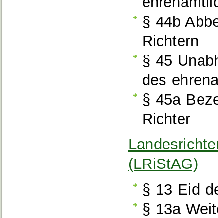
ehrenamtli
§ 44b Abbe
Richtern
§ 45 Unabh
des ehrena
§ 45a Beze
Richter
Landesrichte
(LRiStAG)
§ 13 Eid d
§ 13a Weit