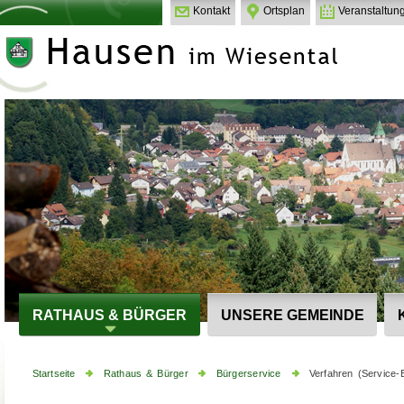
Kontakt
Ortsplan
Veranstaltun
RATHAUS & BÜRGER
UNSERE GEMEINDE
Startseite
Rathaus & Bürger
Bürgerservice
Verfahren (Service