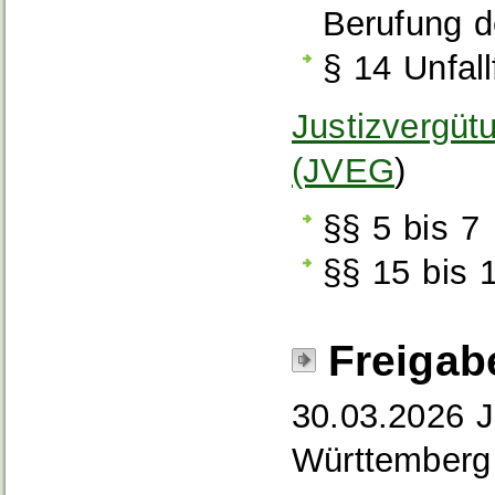
Berufung d
§ 14 Unfall
Justizvergüt
(JVEG
)
§§ 5 bis 7
§§ 15 bis 
Freigab
30.03.2026 J
Württemberg