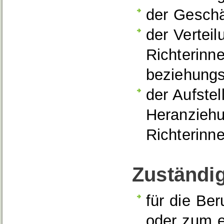
der Geschä
der Vertei
Richterinn
beziehungs
der Aufstel
Heranziehu
Richterinn
Zuständig
für die Be
oder zum e