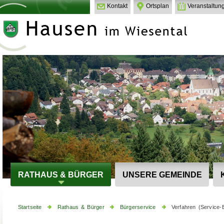
Kontakt
Ortsplan
Veranstaltun
RATHAUS & BÜRGER
UNSERE GEMEINDE
Startseite
Rathaus & Bürger
Bürgerservice
Verfahren (Service