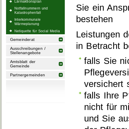
Lärmaktionsplan
Sie ein Anspr
Notfallnummern und
Katastrophenfall
bestehen
Interkommunale
Wärmeplanung
Netiquette für Social Media
Leistungen d
Gemeinderat
in Betracht be
Ausschreibungen /
Stellenangebote
falls Sie n
Amtsblatt der
Gemeinde
Pflegeversi
Partnergemeinden
versichert 
falls Ihre 
nicht für 
und Sie au