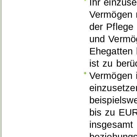
Ihr einzu
Vermögen r
der Pfleg
und Vermög
Ehegatten 
ist zu berü
Vermögen i
einzusetzen
beispielsw
bis zu EUR
insgesamt
beziehungs