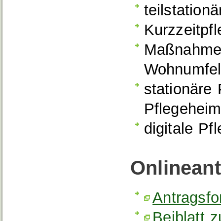
teilstation
Kurzzeitpf
Maßnahmen
Wohnumfel
stationäre 
Pflegeheim
digitale P
Onlinean
Antragsfo
Beiblatt 