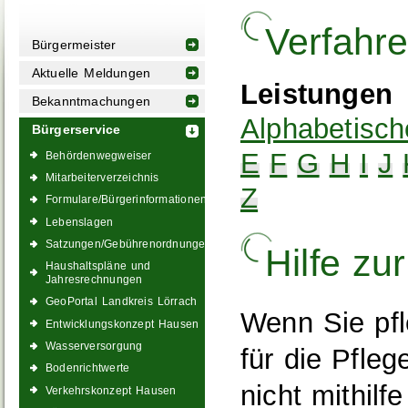
Verfahr
Bürgermeister
Aktuelle Meldungen
Leistungen
Bekanntmachungen
Alphabetisch
Bürgerservice
E
F
G
H
I
J
Behördenwegweiser
Mitarbeiterverzeichnis
Z
Formulare/Bürgerinformationen
Lebenslagen
Satzungen/Gebührenordnungen
Hilfe zu
Haushaltspläne und
Jahresrechnungen
GeoPortal Landkreis Lörrach
Wenn Sie pfl
Entwicklungskonzept Hausen
Wasserversorgung
für die Pfleg
Bodenrichtwerte
nicht mithilf
Verkehrskonzept Hausen