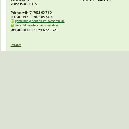
79688 Hausen i. W.
Telefon: +49 (0) 7622 68 73 0
Telefax: +49 (0) 7622 68 73 99
gemeinde@hausen-im-wiesental.de
verschlüsselte Kommunikation
Umsatzsteuer ID: DE142381773
Intranet