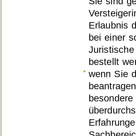
Sie sind g
Versteiger
Erlaubnis d
bei einer s
Juristische
bestellt we
wenn Sie d
beantragen
besondere
überdurchs
Erfahrunge
Sachbereic