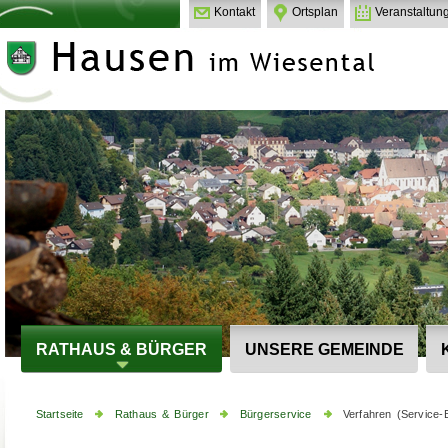
Kontakt
Ortsplan
Veranstaltun
RATHAUS & BÜRGER
UNSERE GEMEINDE
Startseite
Rathaus & Bürger
Bürgerservice
Verfahren (Service