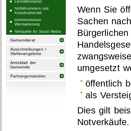
Lärmaktionsplan
Wenn Sie öff
Notfallnummern und
Katastrophenfall
Sachen nach
Interkommunale
Wärmeplanung
Bürgerliche
Netiquette für Social Media
Gemeinderat
Handelsgese
Ausschreibungen /
zwangsweise
Stellenangebote
Amtsblatt der
umgesetzt w
Gemeinde
Partnergemeinden
öffentlich 
als Verstei
Dies gilt bei
Notverkäufe.