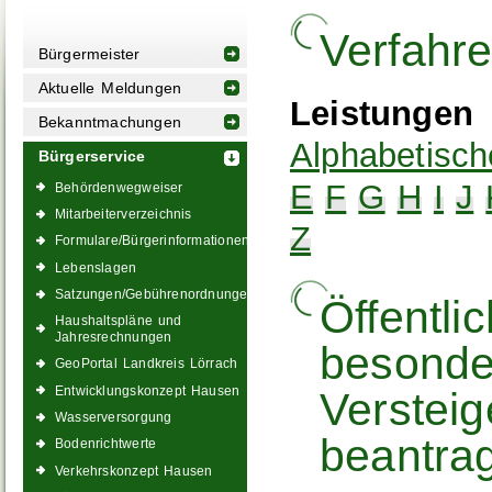
Verfahr
Bürgermeister
Aktuelle Meldungen
Leistungen
Bekanntmachungen
Alphabetisch
Bürgerservice
E
F
G
H
I
J
Behördenwegweiser
Mitarbeiterverzeichnis
Z
Formulare/Bürgerinformationen
Lebenslagen
Satzungen/Gebührenordnungen
Öffentli
Haushaltspläne und
Jahresrechnungen
besonde
GeoPortal Landkreis Lörrach
Entwicklungskonzept Hausen
Verstei
Wasserversorgung
beantra
Bodenrichtwerte
Verkehrskonzept Hausen