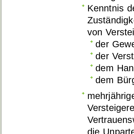
Kenntnis d
Zuständigk
von Verste
der Gewe
der Vers
dem Han
dem Bürg
mehrjährig
Versteiger
Vertrauens
die Unparte