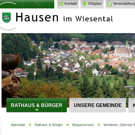
Kontakt
Ortsplan
Veranstaltun
RATHAUS & BÜRGER
UNSERE GEMEINDE
Startseite
Rathaus & Bürger
Bürgerservice
Verfahren (Service