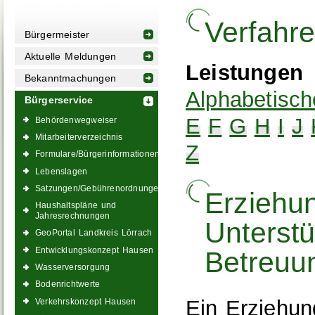
Verfahr
Bürgermeister
Aktuelle Meldungen
Leistungen
Bekanntmachungen
Alphabetisch
Bürgerservice
E
F
G
H
I
J
Behördenwegweiser
Mitarbeiterverzeichnis
Z
Formulare/Bürgerinformationen
Lebenslagen
Satzungen/Gebührenordnungen
Erziehu
Haushaltspläne und
Jahresrechnungen
Unterst
GeoPortal Landkreis Lörrach
Entwicklungskonzept Hausen
Betreuu
Wasserversorgung
Bodenrichtwerte
Ein Erziehun
Verkehrskonzept Hausen