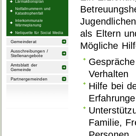
Lärmaktionsplan
Betreuungshe
Notfallnummern und
Katastrophenfall
Jugendlichen
Interkommunale
Wärmeplanung
als Eltern u
Netiquette für Social Media
Gemeinderat
Mögliche Hilf
Ausschreibungen /
Stellenangebote
Gespräche
Amtsblatt der
Gemeinde
Verhalten
Partnergemeinden
Hilfe bei 
Erfahrunge
Unterstütz
Familie, F
Personen