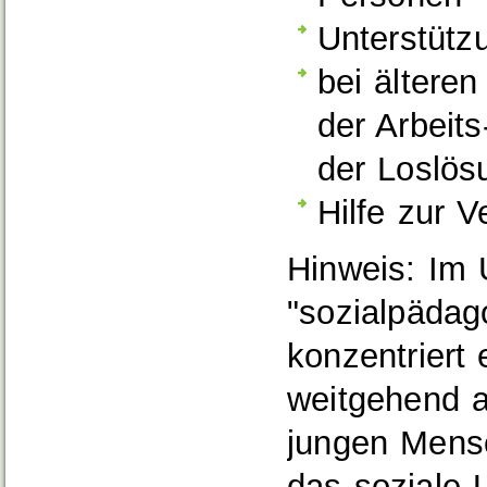
Unterstütz
bei ältere
der Arbeit
der Loslös
Hilfe zur 
Hinweis:
Im 
"sozialpädag
konzentriert 
weitgehend a
jungen Mensc
das soziale 