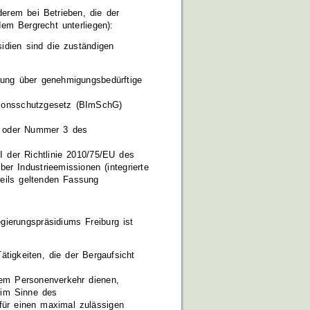
derem bei Betrieben, die der
dem Bergrecht unterliegen):
sidien sind die zuständigen
nung über genehmigungsbedürftige
sionsschutzgesetz (BImSchG)
2 oder Nummer 3 des
I der Richtlinie 2010/75/EU des
 Industrieemissionen (integrierte
eils geltenden Fassung
ierungspräsidiums Freiburg ist
ätigkeiten, die der Bergaufsicht
dem Personenverkehr dienen,
 im Sinne des
für einen maximal zulässigen