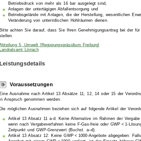
Betriebsdruck von mehr als 16 bar ausgelegt sind,
Anlagen der untertägigen Abfallentsorgung und
Betriebsgelände mit Anlagen, die der Herstellung, wesentlichen Erw
Veränderung von unterirdischen Hohlräumen dienen.
Bitte achten Sie darauf, dass Sie Ihren Genehmigungsantrag bei der für
stellen.
Abteilung 5, Umwelt [Regierungspräsidium Freiburg]
Landratsamt Lörrach
Leistungsdetails
Voraussetzungen
Eine Ausnahme nach Artikel 13 Absätze 11, 12, 14 oder 15 der Verordn
in Anspruch genommen werden.
Die möglichen Ausnahmen beziehen sich auf folgende Artikel der Verord
Artikel 13 Absatz 11 a-d: Keine Alternative im Rahmen der Vergabe 
wenn nach Vergabeverfahren keine F-Gas-freie oder GWP < 1-Lösu
Zeitpunkt und GWP-Grenzwert (Buchst. a–d).
Artikel 13 Absatz 12: Keine GWP < 1000-Angebote abgegeben: Fall