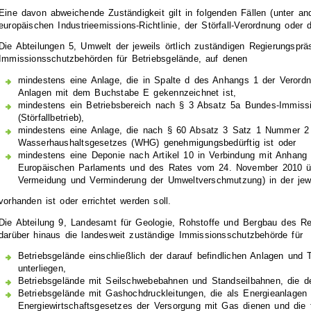
Eine davon abweichende Zuständigkeit gilt in folgenden Fällen (unter an
europäischen Industrieemissions-Richtlinie, der Störfall-Verordnung oder 
Die Abteilungen 5, Umwelt der jeweils örtlich zuständigen Regierungsprä
Immissionsschutzbehörden für Betriebsgelände, auf denen
mindestens eine Anlage, die in Spalte d des Anhangs 1 der Verord
Anlagen mit dem Buchstabe E gekennzeichnet ist,
mindestens ein Betriebsbereich nach § 3 Absatz 5a Bundes-Immis
(Störfallbetrieb),
mindestens eine Anlage, die nach § 60 Absatz 3 Satz 1 Nummer 
Wasserhaushaltsgesetzes (WHG) genehmigungsbedürftig ist oder
mindestens eine Deponie nach Artikel 10 in Verbindung mit Anhang 
Europäischen Parlaments und des Rates vom 24. November 2010 über
Vermeidung und Verminderung der Umweltverschmutzung) in der jew
vorhanden ist oder errichtet werden soll.
Die Abteilung 9, Landesamt für Geologie, Rohstoffe und Bergbau des Reg
darüber hinaus die landesweit zuständige Immissionsschutzbehörde für
Betriebsgelände einschließlich der darauf befindlichen Anlagen und T
unterliegen,
Betriebsgelände mit Seilschwebebahnen und Standseilbahnen, die 
Betriebsgelände mit Gashochdruckleitungen, die als Energieanlagen
Energiewirtschaftsgesetzes der Versorgung mit Gas dienen und die 