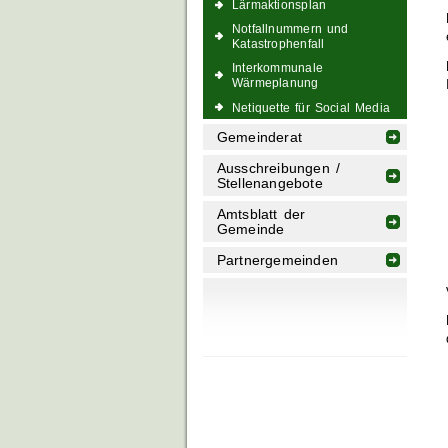
Lärmaktionsplan
Notfallnummern und
Katastrophenfall
Interkommunale
Wärmeplanung
Netiquette für Social Media
Gemeinderat
Ausschreibungen /
Stellenangebote
Amtsblatt der
Gemeinde
Partnergemeinden