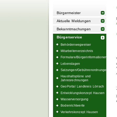
Bürgermeister
Aktuelle Meldungen
Bekanntmachungen
Bürgerservice
Behördenwegweiser
Mitarbeiterverzeichnis
Formulare/Bürgerinformationen
Lebenslagen
Satzungen/Gebührenordnungen
Haushaltspläne und
Jahresrechnungen
GeoPortal Landkreis Lörrach
Entwicklungskonzept Hausen
Wasserversorgung
Bodenrichtwerte
Verkehrskonzept Hausen