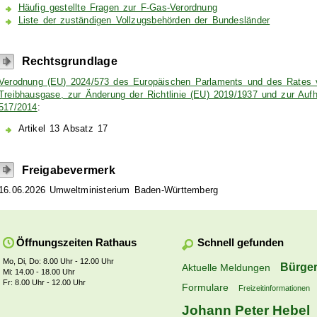
Häufig gestellte Fragen zur F-Gas-Verordnung
Liste der zuständigen Vollzugsbehörden der Bundesländer
Rechtsgrundlage
Verodnung (EU) 2024/573 des Europäischen Parlaments und des Rates vo
Treibhausgase, zur Änderung der Richtlinie (EU) 2019/1937 und zur Au
517/2014
:
Artikel 13 Absatz 17
Freigabevermerk
16.06.2026
Umweltministerium Baden-Württemberg
Schnell gefunden
Öffnungszeiten Rathaus
Mo, Di, Do: 8.00 Uhr - 12.00 Uhr
Bürger
Aktuelle Meldungen
Mi: 14.00 - 18.00 Uhr
Fr: 8.00 Uhr - 12.00 Uhr
Formulare
Freizeitinformationen
Johann Peter Hebel