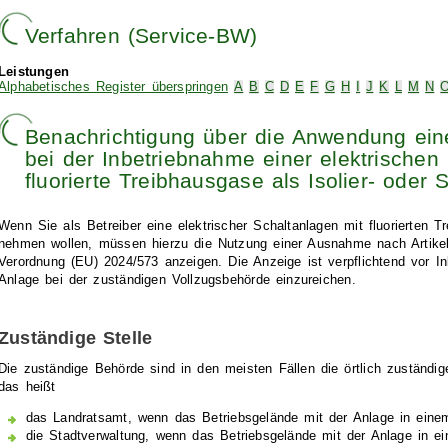
Verfahren (Service-BW)
Leistungen
Alphabetisches Register überspringen
A
B
C
D
E
F
G
H
I
J
K
L
M
N
Benachrichtigung über die Anwendung ei
bei der Inbetriebnahme einer elektrischen 
fluorierte Treibhausgase als Isolier- oder 
Wenn Sie als Betreiber eine elektrischer Schaltanlagen mit fluorierten T
nehmen wollen, müssen hierzu die Nutzung einer Ausnahme nach Artikel
Verordnung (EU) 2024/573 anzeigen. Die Anzeige ist verpflichtend vor I
Anlage bei der zuständigen Vollzugsbehörde einzureichen.
Zuständige Stelle
Die zuständige Behörde sind in den meisten Fällen die örtlich zuständi
das heißt
das Landratsamt, wenn das Betriebsgelände mit der Anlage in einem
die Stadtverwaltung, wenn das Betriebsgelände mit der Anlage in ein