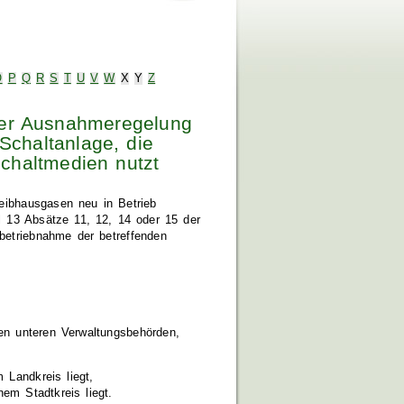
O
P
Q
R
S
T
U
V
W
X
Y
Z
ner Ausnahmeregelung
Schaltanlage, die
Schaltmedien nutzt
reibhausgasen neu in Betrieb
 13 Absätze 11, 12, 14 oder 15 der
nbetriebnahme der betreffenden
gen unteren Verwaltungsbehörden,
 Landkreis liegt,
em Stadtkreis liegt.