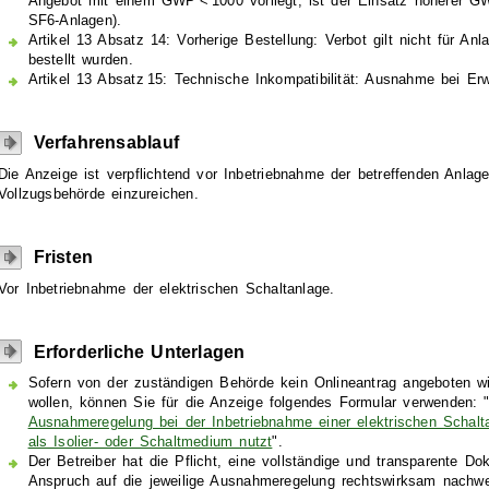
Angebot mit einem GWP < 1000 vorliegt, ist der Einsatz höherer G
SF6-Anlagen).
Artikel 13 Absatz 14: Vorherige Bestellung: Verbot gilt nicht für A
bestellt wurden.
Artikel 13 Absatz 15: Technische Inkompatibilität: Ausnahme bei Er
Verfahrensablauf
Die Anzeige ist verpflichtend vor Inbetriebnahme der betreffenden Anlag
Vollzugsbehörde einzureichen.
Fristen
Vor Inbetriebnahme der elektrischen Schaltanlage.
Erforderliche Unterlagen
Sofern von der zuständigen Behörde kein Onlineantrag angeboten wi
wollen, können Sie für die Anzeige folgendes Formular verwenden: 
Ausnahmeregelung bei der Inbetriebnahme einer elektrischen Schalta
als Isolier- oder Schaltmedium nutzt
".
Der Betreiber hat die Pflicht, eine vollständige und transparente D
Anspruch auf die jeweilige Ausnahmeregelung rechtswirksam nachwe