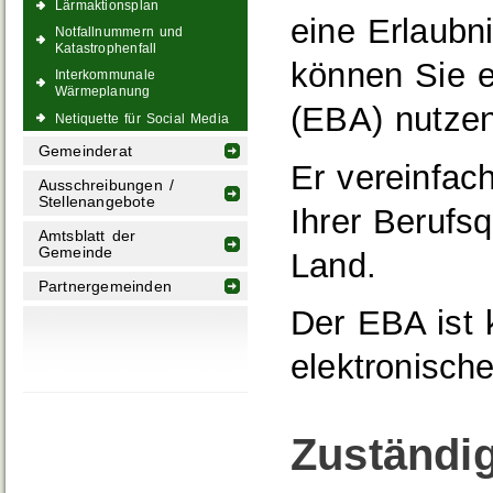
Lärmaktionsplan
eine Erlaubn
Notfallnummern und
Katastrophenfall
können Sie 
Interkommunale
Wärmeplanung
(EBA) nutzen
Netiquette für Social Media
Gemeinderat
Er vereinfac
Ausschreibungen /
Stellenangebote
Ihrer Berufs
Amtsblatt der
Gemeinde
Land.
Partnergemeinden
Der EBA ist k
elektronisch
Zuständig