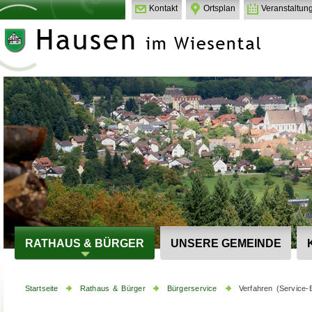
Kontakt
Ortsplan
Veranstaltun
RATHAUS & BÜRGER
UNSERE GEMEINDE
Startseite
Rathaus & Bürger
Bürgerservice
Verfahren (Service