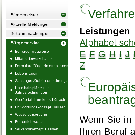
Verfahr
Bürgermeister
Aktuelle Meldungen
Leistungen
Bekanntmachungen
Alphabetisch
Bürgerservice
E
F
G
H
I
J
Behördenwegweiser
Mitarbeiterverzeichnis
Z
Formulare/Bürgerinformationen
Lebenslagen
Satzungen/Gebührenordnungen
Europäi
Haushaltspläne und
Jahresrechnungen
beantra
GeoPortal Landkreis Lörrach
Entwicklungskonzept Hausen
Wasserversorgung
Wenn Sie in 
Bodenrichtwerte
Ihren Beruf 
Verkehrskonzept Hausen