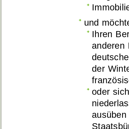
Immobili
und möcht
Ihren Be
anderen
deutsche
der Wint
französi
oder sic
niederla
ausüben
Staatsbü