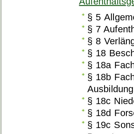
Aufenthaltsg
§ 5
Allgem
§ 7 Aufenth
§ 8 Verlän
§ 18 Besch
§ 18a Fach
§ 18b Fach
Ausbildung
§ 18c Nied
§ 18d For
§ 19c Sons