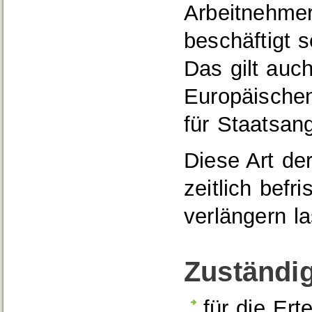
Arbeitnehmerf
beschäftigt s
Das gilt auc
Europäische
für Staatsan
Diese Art der
zeitlich befr
verlängern l
Zuständig
für die Ert