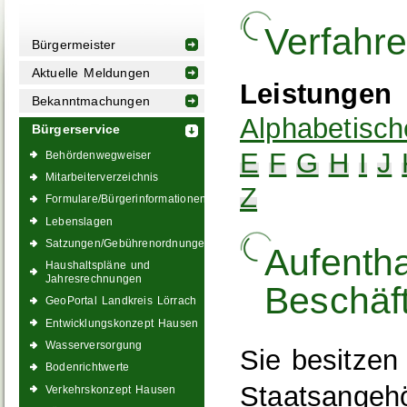
Verfahr
Bürgermeister
Aktuelle Meldungen
Leistungen
Bekanntmachungen
Alphabetisch
Bürgerservice
E
F
G
H
I
J
Behördenwegweiser
Mitarbeiterverzeichnis
Z
Formulare/Bürgerinformationen
Lebenslagen
Satzungen/Gebührenordnungen
Aufentha
Haushaltspläne und
Jahresrechnungen
Beschäf
GeoPortal Landkreis Lörrach
Entwicklungskonzept Hausen
Wasserversorgung
Sie besitzen
Bodenrichtwerte
Staatsangehö
Verkehrskonzept Hausen