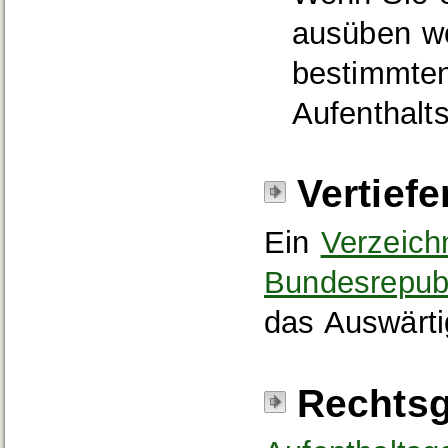
ausüben wo
bestimmte
Aufenthalts
Vertief
Ein
Verzeich
Bundesrepub
das Auswärti
Rechtsg