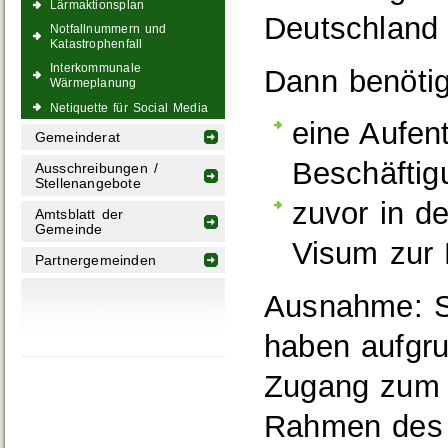
Lärmaktionsplan
Deutschland 
Notfallnummern und
Katastrophenfall
Interkommunale
Dann benöti
Wärmeplanung
Netiquette für Social Media
eine Aufen
Gemeinderat
Beschäftig
Ausschreibungen /
Stellenangebote
zuvor in d
Amtsblatt der
Gemeinde
Visum zur 
Partnergemeinden
Ausnahme:
S
haben aufgru
Zugang zum 
Rahmen des 