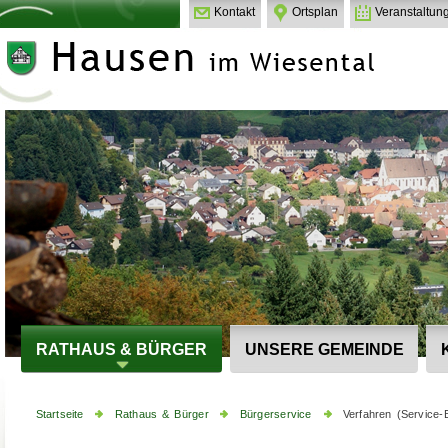
Kontakt
Ortsplan
Veranstaltun
RATHAUS & BÜRGER
UNSERE GEMEINDE
Startseite
Rathaus & Bürger
Bürgerservice
Verfahren (Service