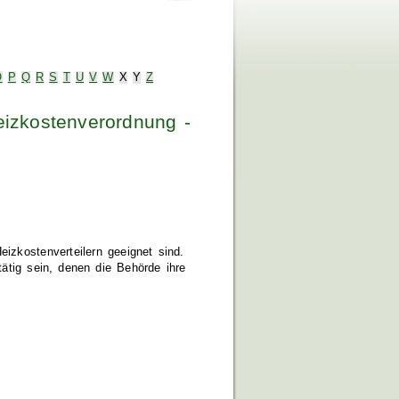
O
P
Q
R
S
T
U
V
W
X
Y
Z
eizkostenverordnung -
izkostenverteilern geeignet sind.
tätig sein, denen die Behörde ihre