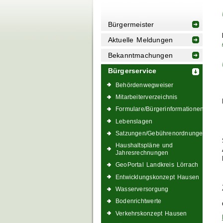
Bürgermeister
Aktuelle Meldungen
Bekanntmachungen
Bürgerservice
Behördenwegweiser
Mitarbeiterverzeichnis
Formulare/Bürgerinformationen
Lebenslagen
Satzungen/Gebührenordnungen
Haushaltspläne und
Jahresrechnungen
GeoPortal Landkreis Lörrach
Entwicklungskonzept Hausen
Wasserversorgung
Bodenrichtwerte
Verkehrskonzept Hausen