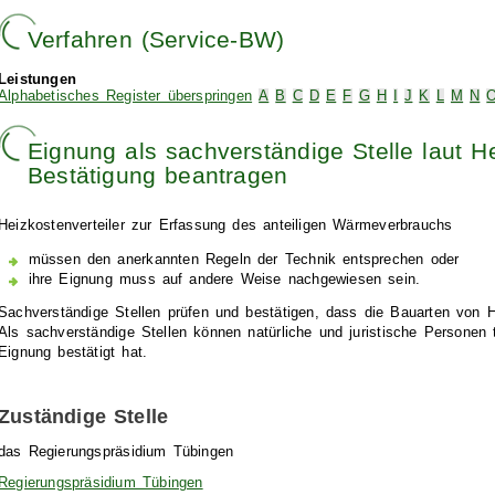
Verfahren (Service-BW)
Leistungen
Alphabetisches Register überspringen
A
B
C
D
E
F
G
H
I
J
K
L
M
N
Eignung als sachverständige Stelle laut H
Bestätigung beantragen
Heizkostenverteiler zur Erfassung des anteiligen Wärmeverbrauchs
müssen den anerkannten Regeln der Technik entsprechen oder
ihre Eignung muss auf andere Weise nachgewiesen sein.
Sachverständige Stellen prüfen und bestätigen, dass die Bauarten von He
Als sachverständige Stellen können natürliche und juristische Personen 
Eignung bestätigt hat.
Zuständige Stelle
das Regierungspräsidium Tübingen
Regierungspräsidium Tübingen