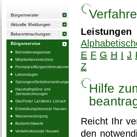
Verfahr
Bürgermeister
Aktuelle Meldungen
Leistungen
Bekanntmachungen
Alphabetisch
Bürgerservice
E
F
G
H
I
J
Behördenwegweiser
Mitarbeiterverzeichnis
Z
Formulare/Bürgerinformationen
Lebenslagen
Satzungen/Gebührenordnungen
Hilfe zu
Haushaltspläne und
Jahresrechnungen
beantra
GeoPortal Landkreis Lörrach
Entwicklungskonzept Hausen
Wasserversorgung
Reicht Ihr v
Bodenrichtwerte
den notwendi
Verkehrskonzept Hausen