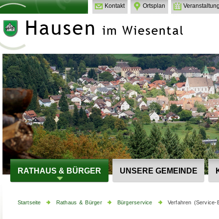
Kontakt
Ortsplan
Veranstaltun
RATHAUS & BÜRGER
UNSERE GEMEINDE
Startseite
Rathaus & Bürger
Bürgerservice
Verfahren (Service