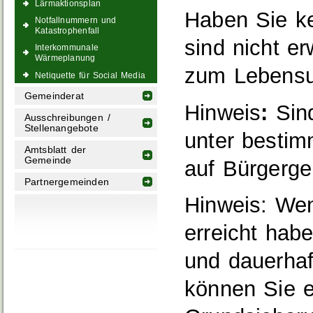
Lärmaktionsplan
Haben Sie k
Notfallnummern und
Katastrophenfall
sind nicht e
Interkommunale
Wärmeplanung
zum Lebensun
Netiquette für Social Media
Gemeinderat
Hinweis
:
Sind
Ausschreibungen /
Stellenangebote
unter besti
Amtsblatt der
Gemeinde
auf Bürgerge
Partnergemeinden
Hinweis: Wen
erreicht hab
und dauerhaf
können Sie e