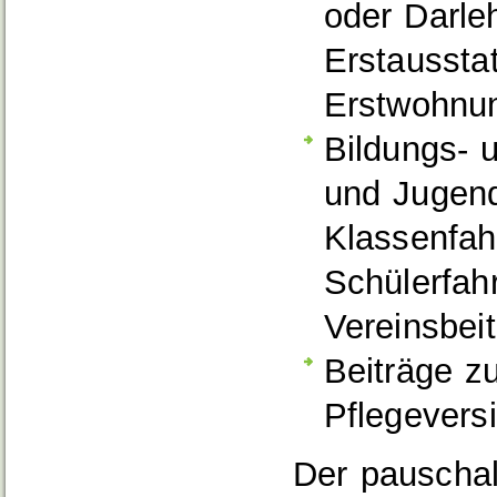
oder Darle
Erstaussta
Erstwohnun
Bildungs- 
und Jugend
Klassenfah
Schülerfah
Vereinsbei
Beiträge z
Pflegevers
Der pauschal