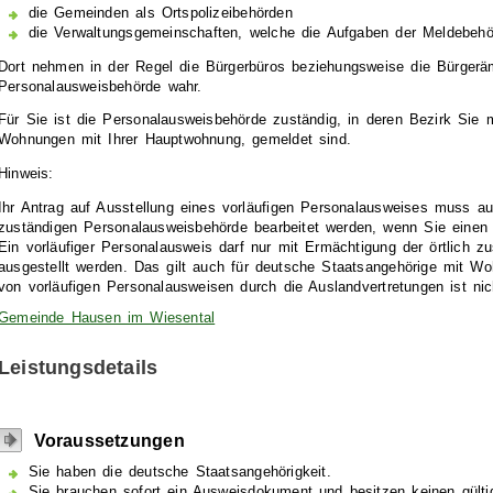
die Gemeinden als Ortspolizeibehörden
die Verwaltungsgemeinschaften,
welche die Aufgaben der Meldebehör
Dort nehmen in der Regel die Bürgerbüros beziehungsweise die Bürgeräm
Personalausweisbehörde wahr.
Für Sie ist die Personalausweisbehörde zuständig, in deren Bezirk Sie 
Wohnungen mit Ihrer Hauptwohnung, gemeldet sind.
Hinweis:
Ihr Antrag auf Ausstellung eines vorläufigen Personalausweises muss auc
zuständigen Personalausweisbehörde bearbeitet werden, wenn Sie einen
Ein vorläufiger Personalausweis darf nur mit Ermächtigung der örtlich 
ausgestellt werden.
Das gilt auch für deutsche Staatsangehörige mit Wo
von vorläufigen Personalausweisen durch die Auslandvertretungen ist nic
Gemeinde Hausen im Wiesental
Leistungsdetails
Voraussetzungen
Sie haben die deutsche Staatsangehörigkeit.
Sie brauchen sofort ein Ausweisdokument und besitzen keinen gült