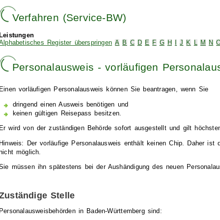
Verfahren (Service-BW)
Leistungen
Alphabetisches Register überspringen
A
B
C
D
E
F
G
H
I
J
K
L
M
N
Personalausweis - vorläufigen Personalau
Einen vorläufigen Personalausweis können Sie beantragen, wenn Sie
dringend einen Ausweis benötigen und
keinen gültigen Reisepass besitzen.
Er wird von der zuständigen Behörde sofort ausgestellt und gilt höchste
Hinweis: Der vorläufige Personalausweis enthält keinen Chip. Daher ist 
nicht möglich.
Sie müssen ihn spätestens bei der Aushändigung des neuen Personalau
Zuständige Stelle
Personalausweisbehörden in Baden-Württemberg sind: