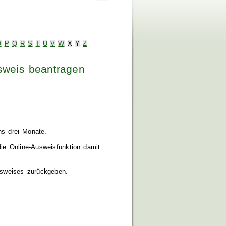
O
P
Q
R
S
T
U
V
W
X
Y
Z
sweis beantragen
ns drei Monate.
die Online-Ausweisfunktion damit
sweises zurückgeben.