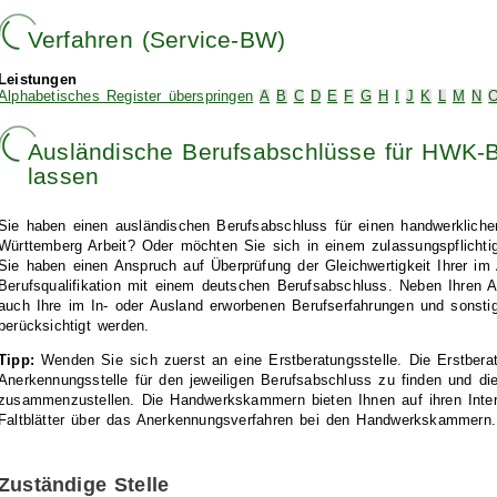
Verfahren (Service-BW)
Leistungen
Alphabetisches Register überspringen
A
B
C
D
E
F
G
H
I
J
K
L
M
N
Ausländische Berufsabschlüsse für HWK-B
lassen
Sie haben einen ausländischen Berufsabschluss für einen handwerklich
Württemberg Arbeit? Oder möchten Sie sich in einem zulassungspflicht
Sie haben einen Anspruch auf Überprüfung der Gleichwertigkeit Ihrer im
Berufsqualifikation mit einem deutschen Berufsabschluss. Neben Ihren
auch Ihre im In- oder Ausland erworbenen Berufserfahrungen und sonst
berücksichtigt werden.
Tipp:
Wenden Sie sich zuerst an eine Erstberatungsstelle. Die Erstberatun
Anerkennungsstelle für den jeweiligen Berufsabschluss zu finden und die
zusammenzustellen. Die Handwerkskammern bieten Ihnen auf ihren Inter
Faltblätter über das Anerkennungsverfahren bei den Handwerkskammern.
Zuständige Stelle