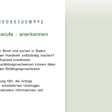
O
P
Q
R
S
T
U
V
W
X
Y
Z
erufe - anerkennen
en Beruf und suchen in Baden-
igen Handwerk selbständig machen?
 Ausland erworbenen
 Ausbildungsnachweisen können dabei
igen Befähigungsnachweise
g hilft, die richtige
 erforderlichen Unterlagen
netseiten Informationen und