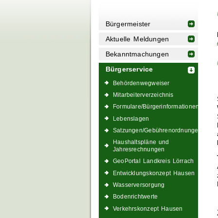
Bürgermeister
Aktuelle Meldungen
Bekanntmachungen
Bürgerservice
Behördenwegweiser
Mitarbeiterverzeichnis
Formulare/Bürgerinformationen
Lebenslagen
Satzungen/Gebührenordnungen
Haushaltspläne und
Jahresrechnungen
GeoPortal Landkreis Lörrach
Entwicklungskonzept Hausen
Wasserversorgung
Bodenrichtwerte
Verkehrskonzept Hausen