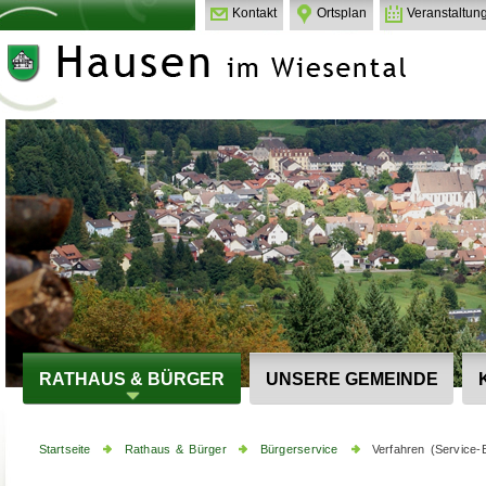
Kontakt
Ortsplan
Veranstaltun
RATHAUS & BÜRGER
UNSERE GEMEINDE
Startseite
Rathaus & Bürger
Bürgerservice
Verfahren (Service