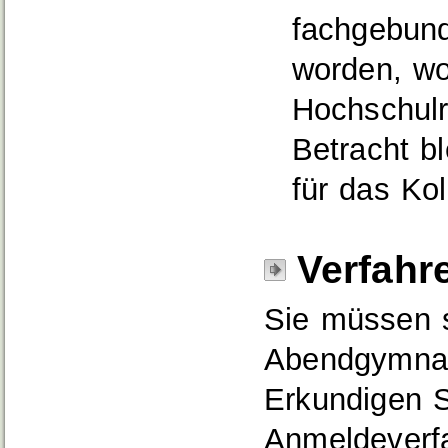
fachgebund
worden
, w
Hochschul
Betracht b
für das Ko
Verfahr
Sie müssen s
Abendgymnas
Erkundigen S
Anmeldeverf