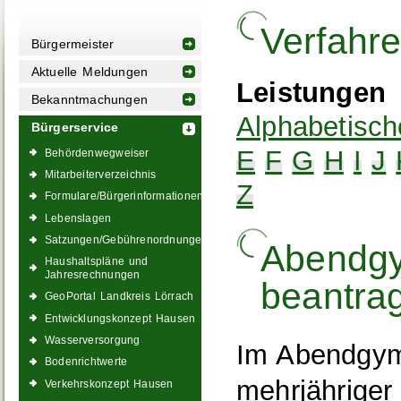
Verfahr
Bürgermeister
Aktuelle Meldungen
Leistungen
Bekanntmachungen
Alphabetisch
Bürgerservice
E
F
G
H
I
J
Behördenwegweiser
Mitarbeiterverzeichnis
Z
Formulare/Bürgerinformationen
Lebenslagen
Satzungen/Gebührenordnungen
Abendgy
Haushaltspläne und
Jahresrechnungen
beantra
GeoPortal Landkreis Lörrach
Entwicklungskonzept Hausen
Wasserversorgung
Im Abendgym
Bodenrichtwerte
mehrjähriger 
Verkehrskonzept Hausen