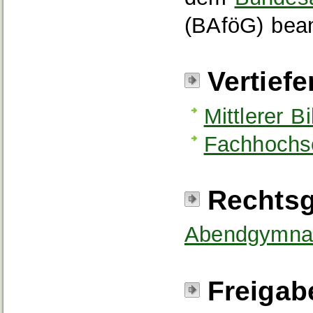
(BAföG) bean
Vertief
Mittlerer 
Fachhochsc
Rechtsg
Abendgymnas
Freigab