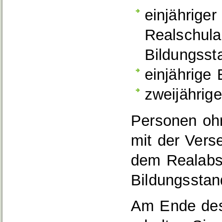
einjährige
Realschula
Bildungsst
einjährige
zweijährig
Personen ohn
mit der Vers
dem Realabsc
Bildungsstan
Am Ende des