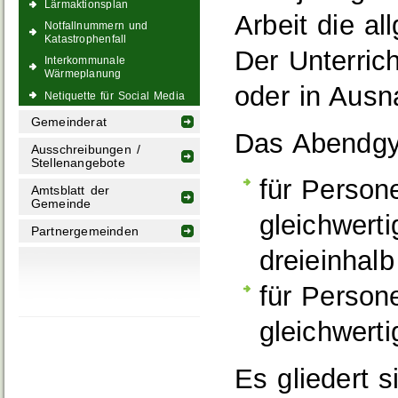
Lärmaktionsplan
Arbeit die a
Notfallnummern und
Katastrophenfall
Der Unterric
Interkommunale
Wärmeplanung
oder in Aus
Netiquette für Social Media
Gemeinderat
Das Abendgy
Ausschreibungen /
Stellenangebote
für Person
Amtsblatt der
Gemeinde
gleichwert
Partnergemeinden
dreieinhal
für Person
gleichwert
Es gliedert 