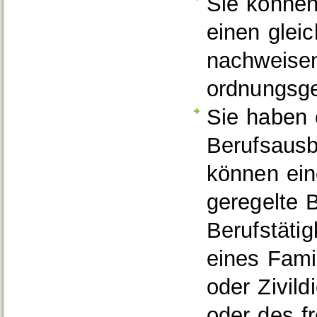
Sie können
einen glei
nachweise
ordnungsg
Sie haben 
Berufsausb
können ein
geregelte 
Berufstätig
eines Fami
oder Zivil
oder des fr