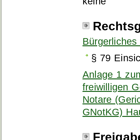
keine
Rechtsg
Bürgerliche
§ 79
Einsi
Anlage 1 zu
freiwilligen 
Notare (Geri
GNotKG) Haup
Freigab