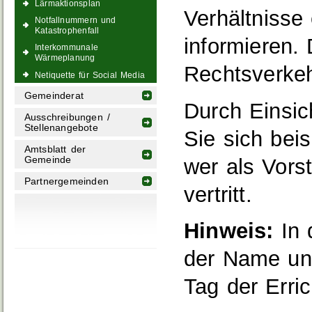
Lärmaktionsplan
Verhältnisse 
Notfallnummern und
Katastrophenfall
informieren. 
Interkommunale
Wärmeplanung
Rechtsverkeh
Netiquette für Social Media
Gemeinderat
Durch Einsic
Ausschreibungen /
Stellenangebote
Sie sich beis
Amtsblatt der
wer als Vors
Gemeinde
Partnergemeinden
vertritt.
Hinweis:
In 
der Name und
Tag der Erri