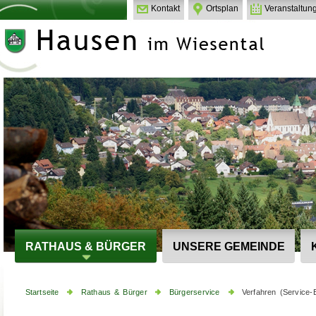
Kontakt
Ortsplan
Veranstaltun
RATHAUS & BÜRGER
UNSERE GEMEINDE
Startseite
Rathaus & Bürger
Bürgerservice
Verfahren (Service