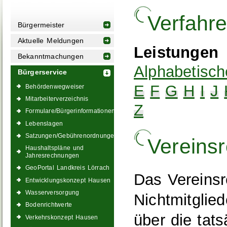
Verfahr
Bürgermeister
Aktuelle Meldungen
Leistungen
Bekanntmachungen
Alphabetisch
Bürgerservice
E
F
G
H
I
J
Behördenwegweiser
Mitarbeiterverzeichnis
Z
Formulare/Bürgerinformationen
Lebenslagen
Satzungen/Gebührenordnungen
Vereinsr
Haushaltspläne und
Jahresrechnungen
GeoPortal Landkreis Lörrach
Das Vereinsre
Entwicklungskonzept Hausen
Wasserversorgung
Nichtmitglie
Bodenrichtwerte
über die tats
Verkehrskonzept Hausen