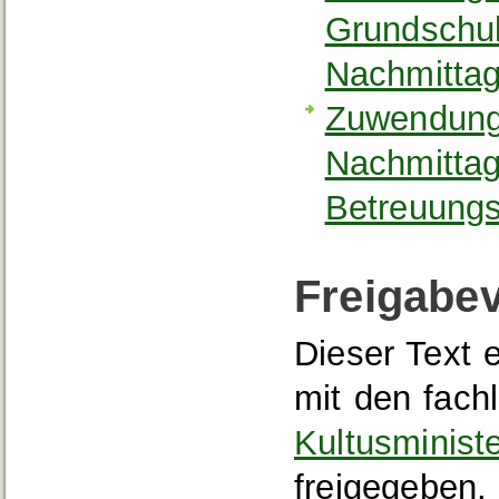
Grundschul
Nachmitta
Zuwendunge
Nachmitta
Betreuung
Freigabe
Dieser Text 
mit den fach
Kultusminist
freigegeben.