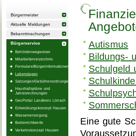
Finanzie
Bürgermeister
Angebot
Aktuelle Meldungen
Bekanntmachungen
Autismus
Bürgerservice
Behördenwegweiser
Bildungs- 
Mitarbeiterverzeichnis
Schulgeld 
Formulare/Bürgerinformationen
Lebenslagen
Schulkinde
Satzungen/Gebührenordnungen
Haushaltspläne und
Schulpsych
Jahresrechnungen
GeoPortal Landkreis Lörrach
Sommersch
Entwicklungskonzept Hausen
Wasserversorgung
Eine gute Sch
Bodenrichtwerte
Voraussetzun
Verkehrskonzept Hausen