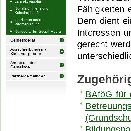
Lärmaktionsplan
Fähigkeiten 
Notfallnummern und
Katastrophenfall
Dem dient ein
Interkommunale
Wärmeplanung
Interessen u
Netiquette für Social Media
Gemeinderat
gerecht wer
Ausschreibungen /
unterschied
Stellenangebote
Amtsblatt der
Gemeinde
Zugehöri
Partnergemeinden
BAföG für 
Betreuungs
(Grundschu
Bildungspa