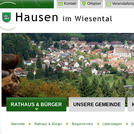
Kontakt
Ortsplan
Veranstaltun
RATHAUS & BÜRGER
UNSERE GEMEINDE
Startseite
Rathaus & Bürger
Bürgerservice
Lebenslagen
S