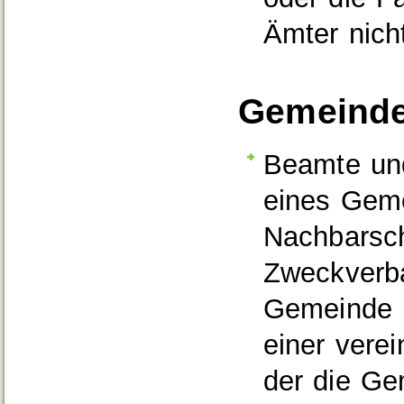
Ämter nich
Gemeinder
Beamte und
eines Geme
Nachbarsch
Zweckverba
Gemeinde i
einer vere
der die Ge