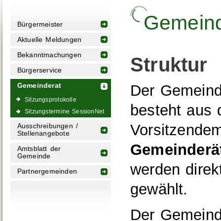
Gemeind
Bürgermeister
Aktuelle Meldungen
Bekanntmachungen
Struktur
Bürgerservice
Der Gemeind
Gemeinderat
Sitzungsprotokolle
besteht aus
Sitzungstermine SessionNet
Vorsitzende
Ausschreibungen /
Stellenangebote
Gemeinderä
Amtsblatt der
Gemeinde
werden direk
Partnergemeinden
gewählt.
Der Gemeinde