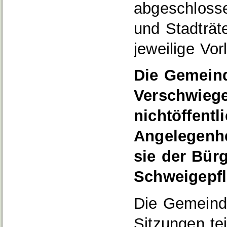
abgeschlosse
und Stadträt
jeweilige Vor
Die Gemeind
Verschwiege
nichtöffent
Angelegenhei
sie der Bür
Schweigepfl
Die Gemeinde
Sitzungen te