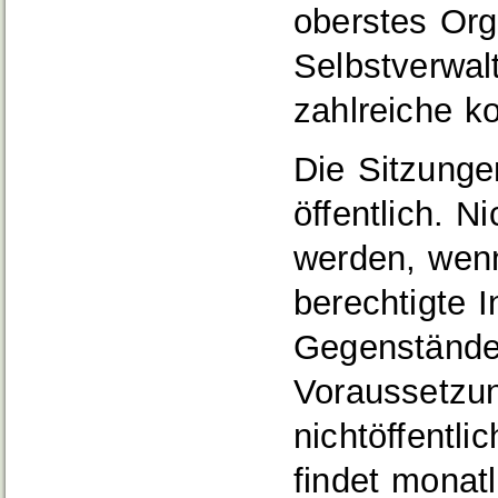
oberstes Or
Selbstverwal
zahlreiche 
Die Sitzung
öffentlich. N
werden, wenn
berechtigte I
Gegenstände
Voraussetzu
nichtöffentli
findet monat