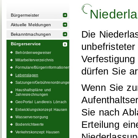
Niederl
Bürgermeister
Aktuelle Meldungen
Die Niederla
Bekanntmachungen
unbefristeter
Bürgerservice
Behördenwegweiser
Verfestigung
Mitarbeiterverzeichnis
Formulare/Bürgerinformationen
dürfen Sie ar
Lebenslagen
Satzungen/Gebührenordnungen
Wenn Sie zun
Haushaltspläne und
Jahresrechnungen
Aufenthaltse
GeoPortal Landkreis Lörrach
Sie nach Abl
Entwicklungskonzept Hausen
Wasserversorgung
Erteilung ein
Bodenrichtwerte
Verkehrskonzept Hausen
Niederlassun