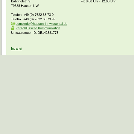
Bahnhofstr. 9
Fr: 8.00 Uhr - 12.00 Uhr
79688 Hausen i. W.
Telefon: +49 (0) 7622 68 73 0
Telefax: +49 (0) 7622 68 73 99
gemeinde@hausen-im-wiesental.de
verschlüsselte Kommunikation
Umsatzsteuer ID: DE142381773
Intranet