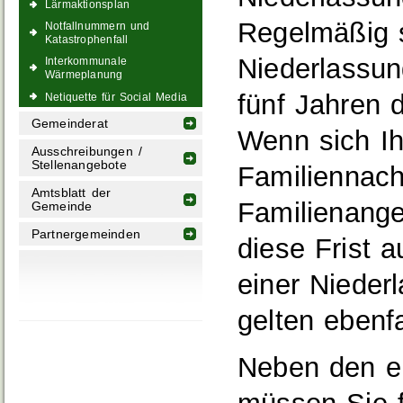
Lärmaktionsplan
Regelmäßig s
Notfallnummern und
Katastrophenfall
Niederlassun
Interkommunale
Wärmeplanung
fünf Jahren d
Netiquette für Social Media
Gemeinderat
Wenn sich Ih
Ausschreibungen /
Stellenangebote
Familiennac
Amtsblatt der
Familienangeh
Gemeinde
Partnergemeinden
diese Frist a
einer Nieder
gelten ebenfa
Neben den er