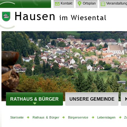
Kontakt
Ortsplan
Veranstaltun
RATHAUS & BÜRGER
UNSERE GEMEINDE
Startseite
Rathaus & Bürger
Bürgerservice
Lebenslagen
Z