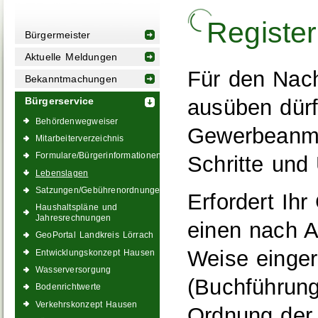
Register
Bürgermeister
Aktuelle Meldungen
Für den Nac
Bekanntmachungen
ausüben dürf
Bürgerservice
Behördenwegweiser
Gewerbeanmel
Mitarbeiterverzeichnis
Formulare/Bürgerinformationen
Schritte und
Lebenslagen
Satzungen/Gebührenordnungen
Erfordert Ih
Haushaltspläne und
Jahresrechnungen
einen nach A
GeoPortal Landkreis Lörrach
Weise einger
Entwicklungskonzept Hausen
Wasserversorgung
(Buchführung
Bodenrichtwerte
Verkehrskonzept Hausen
Ordnung der 