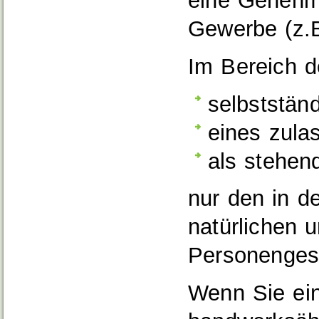
eine Genehmi
Gewerbe (z.B.
Im Bereich d
selbstständ
eines zula
als stehe
nur den in d
natürlichen 
Personengese
Wenn Sie ein