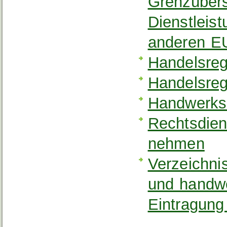
Grenzübers
Dienstleis
anderen E
Handelsreg
Handelsreg
Handwerksr
Rechtsdiens
nehmen
Verzeichni
und handw
Eintragung