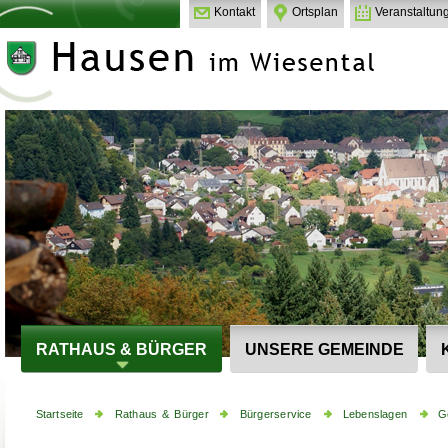
Kontakt
Ortsplan
Veranstaltun
RATHAUS & BÜRGER
UNSERE GEMEINDE
Startseite
Rathaus & Bürger
Bürgerservice
Lebenslagen
G