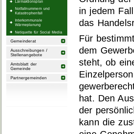
Lärmaktionsplan
in jedem Fal
Notfallnummern und
Katastrophenfall
das Handelsre
Interkommunale
Wärmeplanung
Netiquette für Social Media
Für bestimm
Gemeinderat
dem Gewerbez
Ausschreibungen /
Stellenangebote
steht, ob ein
Amtsblatt der
Gemeinde
Einzelperso
Partnergemeinden
gewerberech
hat. Den Aus
der persönli
kann die zust