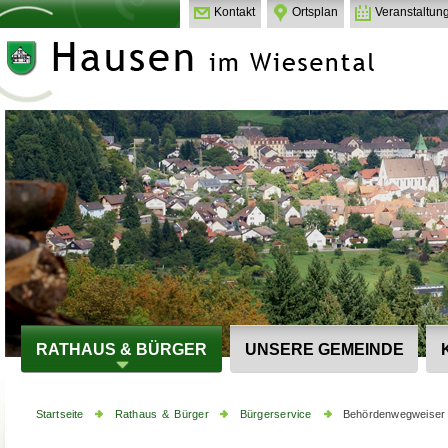
Kontakt
Ortsplan
Veranstaltun
RATHAUS & BÜRGER
UNSERE GEMEINDE
Startseite
Rathaus & Bürger
Bürgerservice
Behördenwegweiser