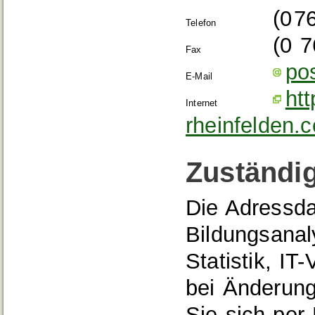
(0
7
Telefon
(0
7
Fax
po
E-Mail
ht
Internet
rheinfelden.
Zuständig
Die Adressda
Bildungsanal
Statistik, IT
bei Änderun
Sie sich per