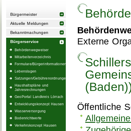
Behörde
Bürgermeister
Aktuelle Meldungen
Behördenwe
Bekanntmachungen
Externe Orga
Bürgerservice
Behördenwegweiser
Mitarbeiterverzeichnis
Schiller
Formulare/Bürgerinformationen
Gemeins
Lebenslagen
Satzungen/Gebührenordnungen
(Baden)
Haushaltspläne und
Jahresrechnungen
GeoPortal Landkreis Lörrach
Öffentliche 
Entwicklungskonzept Hausen
Wasserversorgung
Allgemeine
Bodenrichtwerte
Verkehrskonzept Hausen
Zugehörige