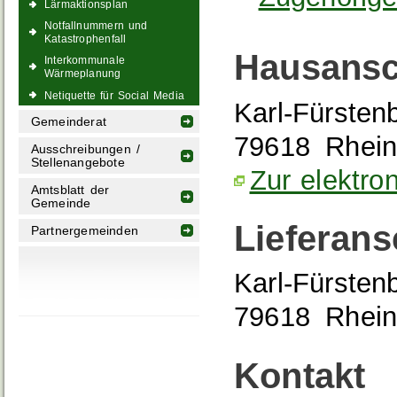
Lärmaktionsplan
Notfallnummern und
Katastrophenfall
Hausansc
Interkommunale
Wärmeplanung
Netiquette für Social Media
Karl-Fürstenb
Gemeinderat
79618
Rhein
Ausschreibungen /
Stellenangebote
Zur elektro
Amtsblatt der
Gemeinde
Lieferans
Partnergemeinden
Karl-Fürstenb
79618
Rhein
Kontakt