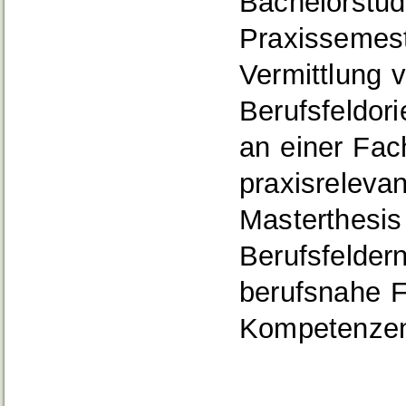
Bachelorstud
Praxissemest
Vermittlung 
Berufsfeldor
an einer Fac
praxisreleva
Masterthesis
Berufsfelde
berufsnahe F
Kompetenzen