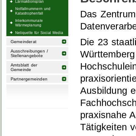
Lärmaktionsplan
Notfallnummern und
Das Zentrum
Katastrophenfall
Interkommunale
Datenverarbe
Wärmeplanung
Netiquette für Social Media
Die 23 staat
Gemeinderat
Ausschreibungen /
Württemberg 
Stellenangebote
Hochschulein
Amtsblatt der
Gemeinde
praxisorienti
Partnergemeinden
Ausbildung e
Fachhochschu
praxisnahe A
Tätigkeiten 