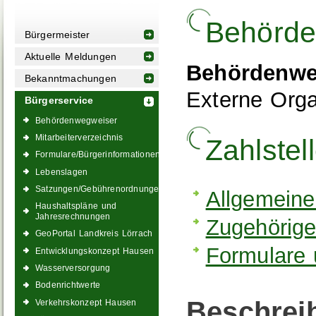
Behörde
Bürgermeister
Aktuelle Meldungen
Behördenwe
Bekanntmachungen
Externe Orga
Bürgerservice
Behördenwegweiser
Mitarbeiterverzeichnis
Zahlstel
Formulare/Bürgerinformationen
Lebenslagen
Satzungen/Gebührenordnungen
Allgemeine
Haushaltspläne und
Jahresrechnungen
Zugehörige
GeoPortal Landkreis Lörrach
Formulare 
Entwicklungskonzept Hausen
Wasserversorgung
Bodenrichtwerte
Beschrei
Verkehrskonzept Hausen