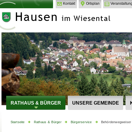
Kontakt
Ortsplan
Veranstaltun
RATHAUS & BÜRGER
UNSERE GEMEINDE
Startseite
Rathaus & Bürger
Bürgerservice
Behördenwegweiser