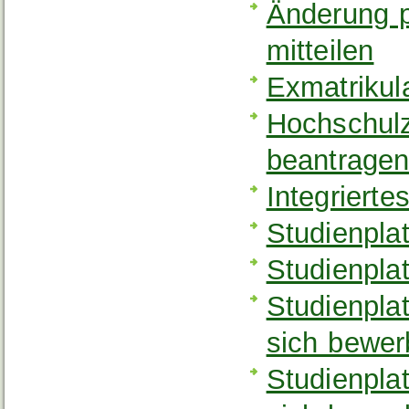
Änderung p
mitteilen
Exmatrikul
Hochschulzu
beantrage
Integriert
Studienpla
Studienplat
Studienpla
sich bewe
Studienpla