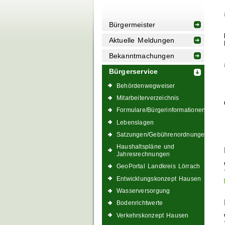
Bürgermeister
Aktuelle Meldungen
Bekanntmachungen
Bürgerservice
Behördenwegweiser
Mitarbeiterverzeichnis
Formulare/Bürgerinformationen
Lebenslagen
Satzungen/Gebührenordnungen
Haushaltspläne und
Jahresrechnungen
GeoPortal Landkreis Lörrach
Entwicklungskonzept Hausen
Wasserversorgung
Bodenrichtwerte
Verkehrskonzept Hausen