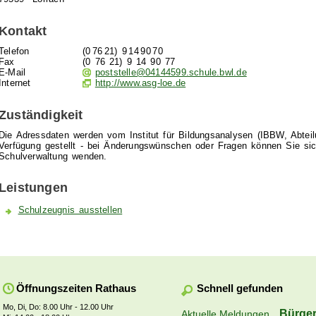
Kontakt
Telefon
(0
76
21) 9
14
90
70
Fax
(0
76
21) 9
14
90
77
E-Mail
poststelle@04144599.schule.bwl.de
Internet
http://www.asg-loe.de
Zuständigkeit
Die Adressdaten werden vom Institut für Bildungsanalysen (IBBW, Abteilun
Verfügung gestellt - bei Änderungswünschen oder Fragen können Sie sic
Schulverwaltung wenden.
Leistungen
Schulzeugnis ausstellen
Schnell gefunden
Öffnungszeiten Rathaus
Mo, Di, Do: 8.00 Uhr - 12.00 Uhr
Bürger
Aktuelle Meldungen