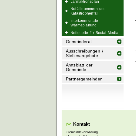
Lärmaktionsplan
Notfallnummern und
Katastrophenfall
Interkommunale
Wärmeplanung
Netiquette für Social Media
Gemeinderat
Ausschreibungen /
Stellenangebote
Amtsblatt der
Gemeinde
Partnergemeinden
Kontakt
Gemeindeverwaltung